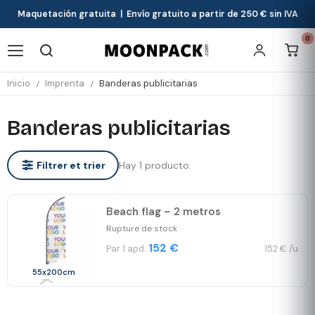
Maquetación gratuita | Envío gratuito a partir de 250 € sin IVA
0
Inicio
Imprenta
Banderas publicitarias
Banderas publicitarias
Hay 1 producto.
Filtrer et trier
Beach flag – 2 metros
Rupture de stock
152 €
Par 1 apd.
152 € /u.
55x200cm