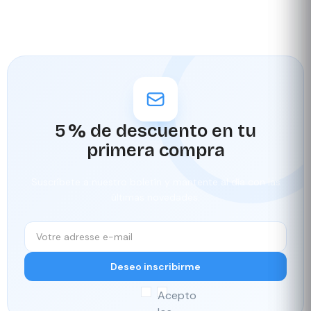
5 % de descuento en tu
primera compra
Suscríbete a nuestro boletín y mantente al día con las
últimas novedades.
Deseo inscribirme
Acepto