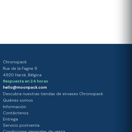
y
fidelidad
la
Valorado 4./5 por nuestros
política
clientes
de
Su
satisfacción es
privacidad.
nuestra
prioridad
Chronopack
Rue de la Fagne 9
4920 Harzé, Bélgica
Respuesta en 24 horas
hello@moonpack.com
Descubra nuestras tiendas de envases Chronopack
Quiénes somos
Información
Contáctenos
Entrega
Servicio postventa
Condiciones generales de venta