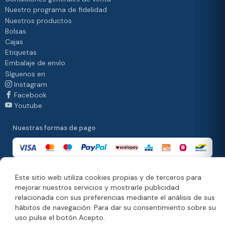
Nuestro programa de fidelidad
Nuestros productos
Bolsas
Cajas
Etiquetas
Embalaje de envío
Síguenos en
Instagram
Facebook
Youtube
Nuestras formas de pago
Este sitio web utiliza cookies propias y de terceros para
Nuestras formas de entrega
mejorar nuestros servicios y mostrarle publicidad
relacionada con sus preferencias mediante el análisis de sus
hábitos de navegación. Para dar su consentimiento sobre su
uso pulse el botón Acepto.