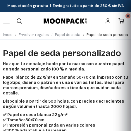
Maquetación gratuita | Envío gratuito a partir de 250 € sin IVA
0
Inicio
Envolver regalos
Papel de seda
Papel de seda personal
Papel de seda personalizado
Haz que tu embalaje hable por tu marca con nuestro
papel
de seda personalizado 100 % a medida
.
Papel blanco de 22 g/m² en tamaño 50×70 cm, impreso con tu
logotipo, diseño o patrón en
una o varias tintas
. Ideal para
marcas premium, diseñadores o tiendas que cuidan cada
detalle.
Disponible a partir de 500 hojas, con
precios decrecientes
según volumen
(hasta 2000 hojas).
✅ Papel de seda blanco 22 g/m²
✅ Tamaño: 50×70 cm
✅ Impresión personalizada en varios colores
✅ 100% adaptable a tu imagen