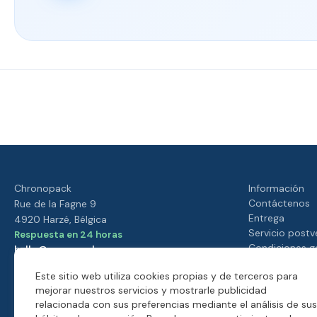
Su
Entrega
Nuestro
Valorado
satisfacción
rápida
programa
4./5 por
es
de
nuestros
nuestra
fidelidad
clientes
prioridad
Chronopack
Información
Contáctenos
Rue de la Fagne 9
Entrega
4920 Harzé, Bélgica
Servicio postv
Respuesta en 24 horas
Condiciones g
hello@moonpack.com
Nuestro progr
Descubra nuestras tiendas de envases
Este sitio web utiliza cookies propias y de terceros para
Chronopack
mejorar nuestros servicios y mostrarle publicidad
Quiénes somos
relacionada con sus preferencias mediante el análisis de sus