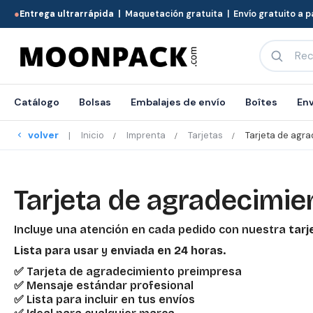
●
Entrega ultrarrápida |
Maquetación gratuita | Envío gratuito a pa
Catálogo
Bolsas
Embalajes de envío
Boîtes
Env
volver
Inicio
Imprenta
Tarjetas
Tarjeta de agr
Tarjeta de agradecimie
Incluye una atención en cada pedido con nuestra
tarj
Lista para usar
y
enviada en 24 horas
.
✅ Tarjeta de agradecimiento preimpresa
✅ Mensaje estándar profesional
✅ Lista para incluir en tus envíos