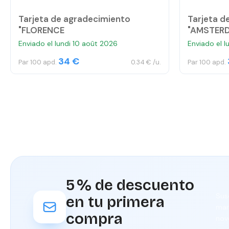
Tarjeta de agradecimiento
Tarjeta d
"FLORENCE
"AMSTER
Enviado el lundi 10 août 2026
Enviado el l
34 €
Par 100 apd.
0.34 € /u.
Par 100 apd.
5 % de descuento
Sus
en tu primera
man
compra
nov