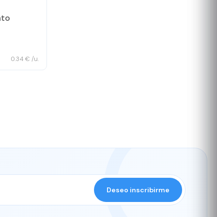
nto
0.34 € /u.
Deseo inscribirme