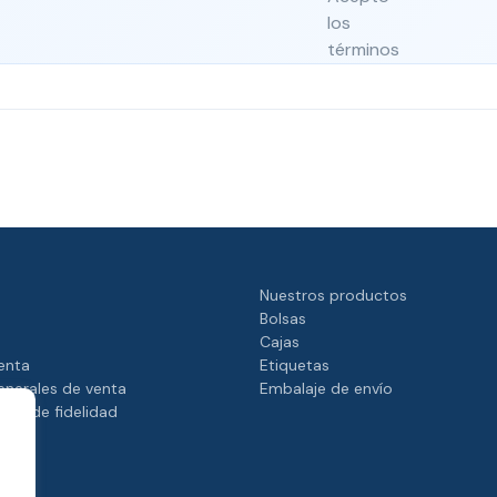
los
términos
y
condiciones
y
la
política
de
privacidad.
Nuestros productos
Bolsas
Cajas
enta
Etiquetas
enerales de venta
Embalaje de envío
ama de fidelidad