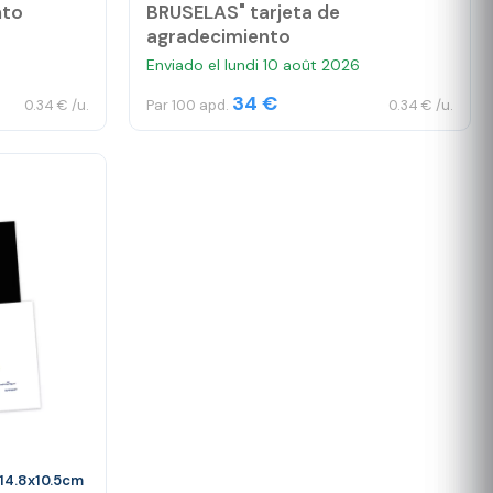
nto
BRUSELAS" tarjeta de
agradecimiento
Enviado el lundi 10 août 2026
34 €
0.34 € /u.
Par 100 apd.
0.34 € /u.
14.8x10.5cm