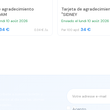
e agradecimiento
Tarjeta de agradecimie
DAM
"SIDNEY
undi 10 août 2026
Enviado el lundi 10 août 2026
34 €
34 €
0.34 € /u.
Par 100 apd.
críbete a nuestro boletín y
tente al día con las últimas
edades.
Acepto