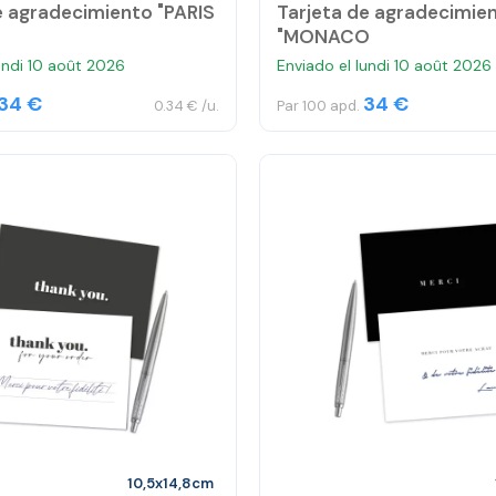
e agradecimiento "PARIS
Tarjeta de agradecimie
"MONACO
undi 10 août 2026
Enviado el lundi 10 août 2026
34 €
34 €
0.34 € /u.
Par 100 apd.
10,5x14,8cm