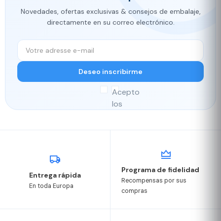
Novedades, ofertas exclusivas & consejos de embalaje,
directamente en su correo electrónico.
Deseo inscribirme
Acepto
los
términos
y
condiciones
y
la
Programa de fidelidad
política
Entrega rápida
Recompensas por sus
de
En toda Europa
compras
privacidad.