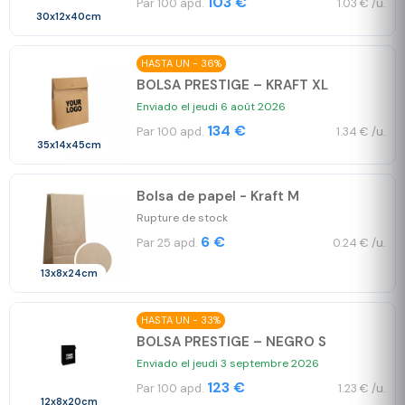
103 €
Par 100 apd.
1.03 € /u.
30x12x40cm
HASTA UN - 36%
BOLSA PRESTIGE – KRAFT XL
Enviado el jeudi 6 août 2026
134 €
Par 100 apd.
1.34 € /u.
35x14x45cm
Bolsa de papel - Kraft M
Rupture de stock
6 €
Par 25 apd.
0.24 € /u.
13x8x24cm
HASTA UN - 33%
BOLSA PRESTIGE – NEGRO S
Enviado el jeudi 3 septembre 2026
123 €
Par 100 apd.
1.23 € /u.
12x8x20cm