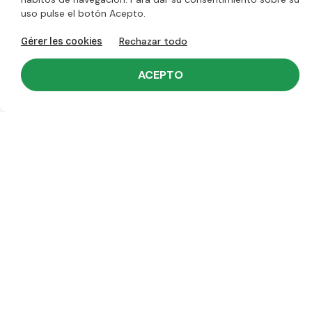
Enviado el jeudi 6 août 2026
uso pulse el botón Acepto.
90.5 €
Par 50 apd.
1.81 € /u.
25x15cm
Rechazar todo
Gérer les cookies
ACEPTO
HASTA UN - 18%
ESTUCHE GRENOBLE - VERDE
Enviado el jeudi 6 août 2026
90.5 €
Par 50 apd.
1.81 € /u.
25x15cm
HASTA UN - 18%
ESTUCHE GRENOBLE - MALVA
Enviado el jeudi 6 août 2026
90.5 €
Par 50 apd.
1.81 € /u.
25x15cm
HASTA UN - 18%
ESTUCHE GRENOBLE - ROJO
Enviado el jeudi 6 août 2026