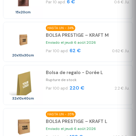
6 €
Par 10 apd.
0.6 € /u.
15x20cm
HASTA UN - 34%
BOLSA PRESTIGE – KRAFT M
Enviado el jeudi 6 août 2026
62 €
Par 100 apd.
0.62 € /u.
20x10x30cm
Bolsa de regalo - Dorée L
Rupture de stock
220 €
Par 100 apd.
2.2 € /u.
32x10x40cm
HASTA UN - 35%
BOLSA PRESTIGE – KRAFT L
Enviado el jeudi 6 août 2026