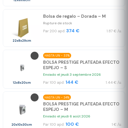
12x6x18cm
Bolsa de regalo – Dorada – M
Rupture de stock
374 €
Par 200 apd.
1.87 € /u.
22x8x29cm
HASTA UN - 33%
BOLSA PRESTIGE PLATEADA EFECTO
ESPEJO – S
Enviado el jeudi 3 septembre 2026
144 €
Par 100 apd.
1.44 € /u.
12x8x20cm
HASTA UN - 34%
BOLSA PRESTIGE PLATEADA EFECTO
ESPEJO – M
Enviado el jeudi 6 août 2026
100 €
Par 100 apd.
1 € /u.
20x10x30cm