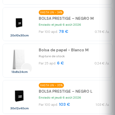
HASTA UN - 34%
BOLSA PRESTIGE – NEGRO M
Enviado el jeudi 6 août 2026
78 €
Par 100 apd.
0.78 € /u.
20x10x30cm
Bolsa de papel - Blanco M
Rupture de stock
6 €
Par 25 apd.
0.24 € /u.
13x8x24cm
HASTA UN - 35%
BOLSA PRESTIGE – NEGRO L
Enviado el jeudi 6 août 2026
103 €
Par 100 apd.
1.03 € /u.
30x12x40cm