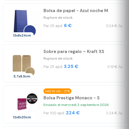
Bolsa de papel - Azul noche M
Rupture de stock
6 €
Par 25 apd.
0.24 € /u.
13x8x24cm
Sobre para regalo – Kraft XS
Rupture de stock
3.25 €
Par 25 apd.
0.13 € /u.
5,7x8,9cm
HASTA UN - 27%
Bolsa Prestige Monaco - S
Enviado el mercredi 2 septembre 2026
224 €
Par 100 apd.
2.24 € /u.
12x8x20cm