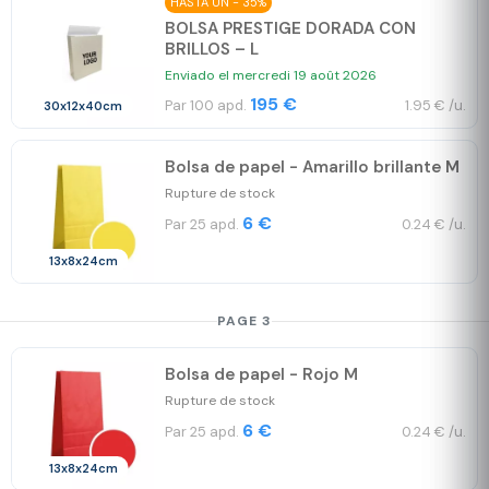
HASTA UN - 35%
BOLSA PRESTIGE DORADA CON
BRILLOS – L
Enviado el mercredi 19 août 2026
195 €
Par 100 apd.
1.95 € /u.
30x12x40cm
Bolsa de papel - Amarillo brillante M
Rupture de stock
6 €
Par 25 apd.
0.24 € /u.
13x8x24cm
PAGE 3
Bolsa de papel - Rojo M
Rupture de stock
6 €
Par 25 apd.
0.24 € /u.
13x8x24cm