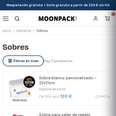
Maquetación gratuita | Envío gratuito a partir de 250 € sin IVA
0
Inicio
Imprenta
Sobres
Sobres
Hay 2 productos.
Filtrer et trier
Sobre blanco personalizado -
22x11cm
Rupture de stock
120 €
Par 500 apd.
0.24 € /u.
15x21,5cm
Sobre para vales de regalo