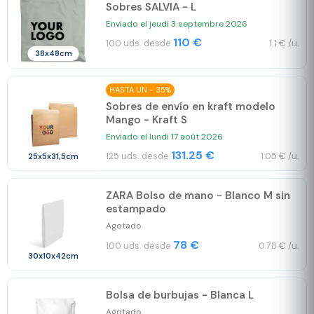
Sobres SALVIA - L
Enviado el jeudi 3 septembre 2026
110 €
100 uds. desde
1.1 € /u.
38x48cm
HASTA UN - 35%
Sobres de envío en kraft modelo
Mango - Kraft S
Enviado el lundi 17 août 2026
131.25 €
125 uds. desde
1.05 € /u.
25x5x31,5cm
ZARA Bolso de mano - Blanco M sin
estampado
Agotado
78 €
100 uds. desde
0.78 € /u.
30x10x42cm
Bolsa de burbujas - Blanca L
Agotado