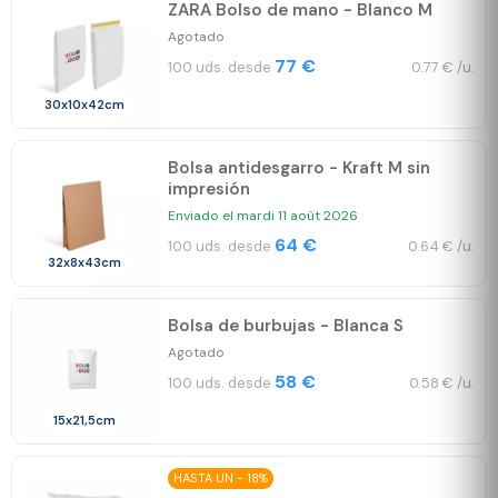
ZARA Bolso de mano - Blanco M
Agotado
77 €
100 uds. desde
0.77 € /u.
30x10x42cm
Bolsa antidesgarro - Kraft M sin
impresión
Enviado el mardi 11 août 2026
64 €
100 uds. desde
0.64 € /u.
32x8x43cm
Bolsa de burbujas - Blanca S
Agotado
58 €
100 uds. desde
0.58 € /u.
15x21,5cm
HASTA UN - 18%