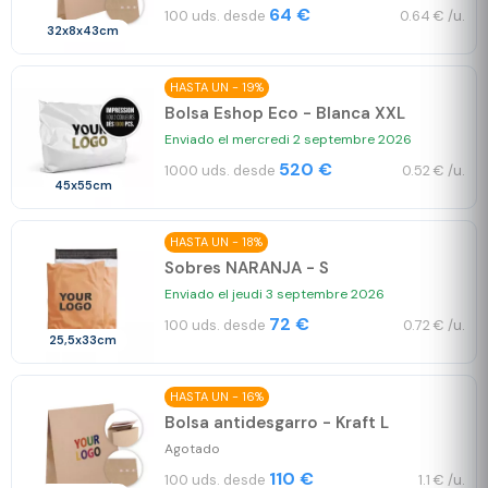
64 €
100 uds. desde
0.64 € /u.
32x8x43cm
HASTA UN - 19%
Bolsa Eshop Eco - Blanca XXL
Enviado el mercredi 2 septembre 2026
520 €
1000 uds. desde
0.52 € /u.
45x55cm
HASTA UN - 18%
Sobres NARANJA - S
Enviado el jeudi 3 septembre 2026
72 €
100 uds. desde
0.72 € /u.
25,5x33cm
HASTA UN - 16%
Bolsa antidesgarro - Kraft L
Agotado
110 €
100 uds. desde
1.1 € /u.