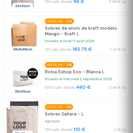
96 €
100 uds. desde
0.96 € /u.
32x41cm
HASTA UN - 35%
Sobres de envío de kraft modelo
Mango - Kraft L
Enviado el lundi 17 août 2026
183.75 €
125 uds. desde
1.47 € /u.
38x9x58cm
HASTA UN - 24%
Bolsa Eshop Eco - Blanca L
Enviado el mercredi 2 septembre 2026
460 €
1000 uds. desde
0.46 € /u.
35x45cm
HASTA UN - 18%
Sobres Sahara - L
Agotado
110 €
100 uds. desde
1.1 € /u.