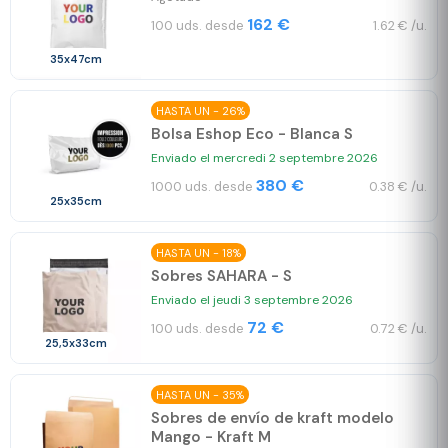
162 €
100 uds. desde
1.62 € /u.
35x47cm
HASTA UN - 26%
Bolsa Eshop Eco - Blanca S
Enviado el mercredi 2 septembre 2026
380 €
1000 uds. desde
0.38 € /u.
25x35cm
HASTA UN - 18%
Sobres SAHARA - S
Enviado el jeudi 3 septembre 2026
72 €
100 uds. desde
0.72 € /u.
25,5x33cm
HASTA UN - 35%
Sobres de envío de kraft modelo
Mango - Kraft M