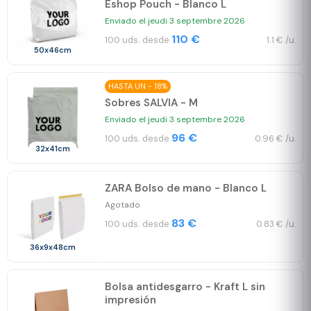
Eshop Pouch - Blanco L
Enviado el jeudi 3 septembre 2026
110 €
100 uds. desde
1.1 € /u.
50x46cm
HASTA UN - 18%
Sobres SALVIA - M
Enviado el jeudi 3 septembre 2026
96 €
100 uds. desde
0.96 € /u.
32x41cm
ZARA Bolso de mano - Blanco L
Agotado
83 €
100 uds. desde
0.83 € /u.
36x9x48cm
Bolsa antidesgarro - Kraft L sin
impresión