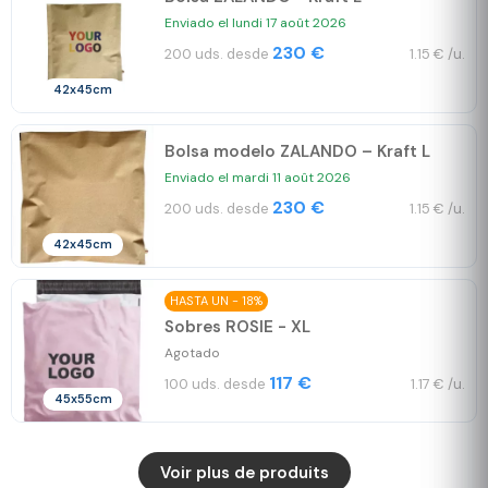
Enviado el lundi 17 août 2026
230 €
200 uds. desde
1.15 € /u.
42x45cm
Bolsa modelo ZALANDO – Kraft L
Enviado el mardi 11 août 2026
230 €
200 uds. desde
1.15 € /u.
42x45cm
HASTA UN - 18%
Sobres ROSIE - XL
Agotado
117 €
100 uds. desde
1.17 € /u.
45x55cm
Voir plus de produits