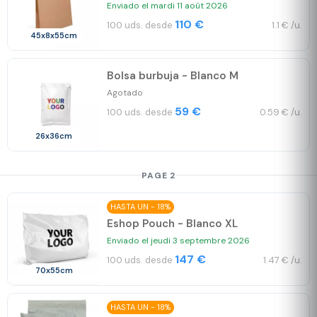
Enviado el mardi 11 août 2026
110 €
100 uds. desde
1.1 € /u.
45x8x55cm
Bolsa burbuja - Blanco M
Agotado
59 €
100 uds. desde
0.59 € /u.
26x36cm
PAGE 2
HASTA UN - 18%
Eshop Pouch - Blanco XL
Enviado el jeudi 3 septembre 2026
147 €
100 uds. desde
1.47 € /u.
70x55cm
HASTA UN - 18%