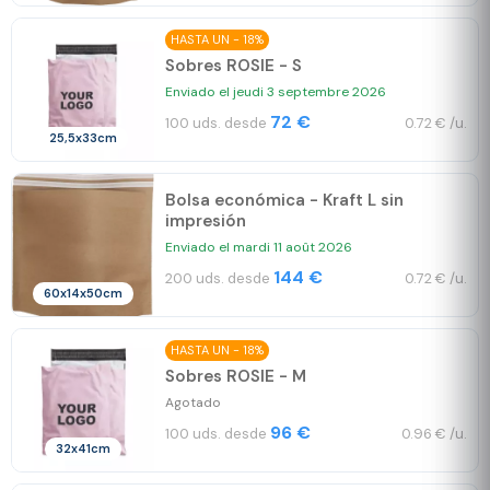
HASTA UN - 18%
Sobres ROSIE - S
Enviado el jeudi 3 septembre 2026
72 €
100 uds. desde
0.72 € /u.
25,5x33cm
Bolsa económica - Kraft L sin
impresión
Enviado el mardi 11 août 2026
144 €
200 uds. desde
0.72 € /u.
60x14x50cm
HASTA UN - 18%
Sobres ROSIE - M
Agotado
96 €
100 uds. desde
0.96 € /u.
32x41cm