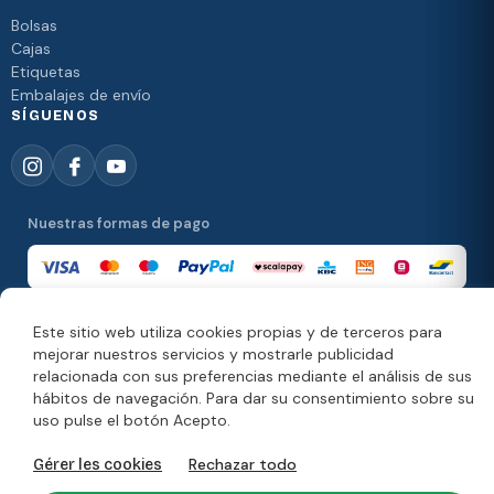
Bolsas
Cajas
Etiquetas
Embalajes de envío
SÍGUENOS
Nuestras formas de pago
Este sitio web utiliza cookies propias y de terceros para
Nuestras formas de entrega
mejorar nuestros servicios y mostrarle publicidad
relacionada con sus preferencias mediante el análisis de sus
hábitos de navegación. Para dar su consentimiento sobre su
uso pulse el botón Acepto.
© Copyright 2026. Moonpack
Rechazar todo
Gérer les cookies
Información jurídica
Política de privacidad