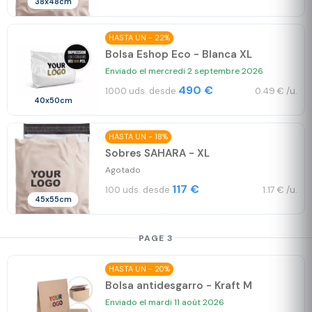
38x48cm
HASTA UN - 22%
Bolsa Eshop Eco - Blanca XL
Enviado el mercredi 2 septembre 2026
490 €
1000 uds. desde
0.49 € /u.
40x50cm
HASTA UN - 18%
Sobres SAHARA - XL
Agotado
117 €
100 uds. desde
1.17 € /u.
45x55cm
PAGE 3
HASTA UN - 20%
Bolsa antidesgarro - Kraft M
Enviado el mardi 11 août 2026