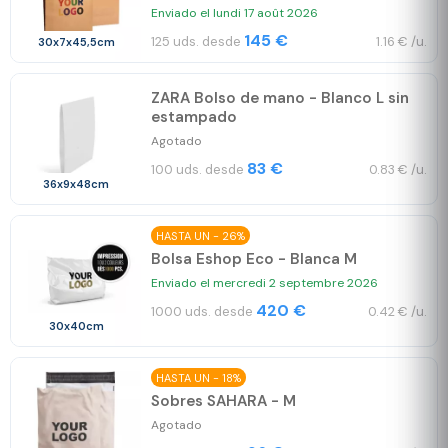
Enviado el lundi 17 août 2026
145 €
125 uds. desde
1.16 € /u.
30x7x45,5cm
ZARA Bolso de mano - Blanco L sin
estampado
Agotado
83 €
100 uds. desde
0.83 € /u.
36x9x48cm
HASTA UN - 26%
Bolsa Eshop Eco - Blanca M
Enviado el mercredi 2 septembre 2026
420 €
1000 uds. desde
0.42 € /u.
30x40cm
HASTA UN - 18%
Sobres SAHARA - M
Agotado