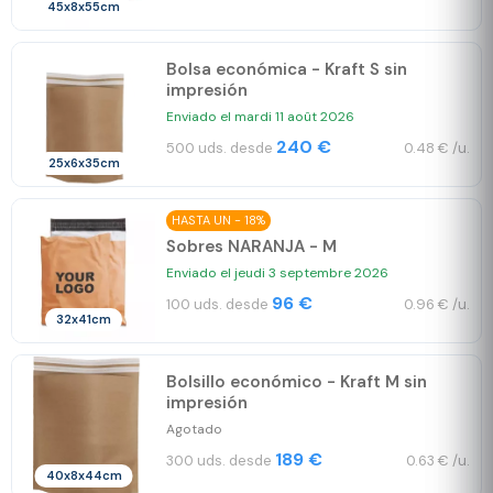
45x8x55cm
Bolsa económica - Kraft S sin
impresión
Enviado el mardi 11 août 2026
240 €
500 uds. desde
0.48 € /u.
25x6x35cm
HASTA UN - 18%
Sobres NARANJA - M
Enviado el jeudi 3 septembre 2026
96 €
100 uds. desde
0.96 € /u.
32x41cm
Bolsillo económico - Kraft M sin
impresión
Agotado
189 €
300 uds. desde
0.63 € /u.
40x8x44cm