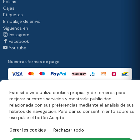
Bolsas
Cajas
Etiquetas
Embalaje de envío
Síguenos en
Instagram
Facebook
Youtube
Nuestras formas de pago
Este sitio web utiliza cookies propias y de terceros para
Nuestras formas de entrega
mejorar nuestros servicios y mostrarle publicidad
relacionada con sus preferencias mediante el análisis de sus
hábitos de navegación. Para dar su consentimiento sobre su
uso pulse el botón Acepto.
© Copyright 2026. Moonpack
Rechazar todo
Gérer les cookies
Información jurídica
Política de privacidad