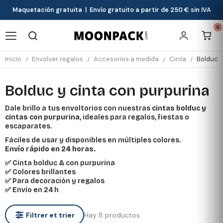
Maquetación gratuita | Envío gratuito a partir de 250 € sin IVA
0
Inicio
Envolver regalos
Accesorios a medida
Cinta
Bolduc y
Bolduc y cinta con purpurina
Dale brillo a tus envoltorios con nuestras
cintas bolduc y
cintas con purpurina
, ideales para regalos, fiestas o
escaparates.
Fáciles de usar y disponibles en múltiples colores.
Envío rápido en 24 horas.
✅ Cinta bolduc & con purpurina
✅ Colores brillantes
✅ Para decoración y regalos
✅ Envío en 24 h
Hay 8 productos.
Filtrer et trier