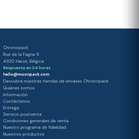
de
Su
satisfacción es
privacidad.
nuestra
prioridad
Chronopack
Rue de la Fagne 9
4920 Harzé, Bélgica
Respuesta en 24 horas
hello@moonpack.com
Descubra nuestras tiendas de envases Chronopack
Quiénes somos
Información
Contáctenos
Entrega
Servicio postventa
Condiciones generales de venta
Nuestro programa de fidelidad
Nuestros productos