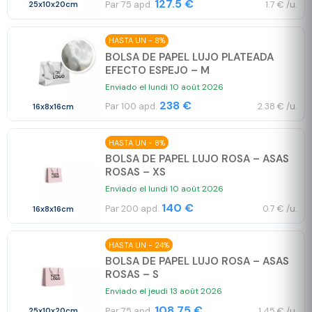
127.5 €
Par 75 apd.
1.7 € /u.
25x10x20cm
HASTA UN - 8%
BOLSA DE PAPEL LUJO PLATEADA
EFECTO ESPEJO – M
Enviado el lundi 10 août 2026
238 €
Par 100 apd.
2.38 € /u.
16x8x16cm
HASTA UN - 8%
BOLSA DE PAPEL LUJO ROSA – ASAS
ROSAS – XS
Enviado el lundi 10 août 2026
140 €
Par 200 apd.
0.7 € /u.
16x8x16cm
HASTA UN - 24%
BOLSA DE PAPEL LUJO ROSA – ASAS
ROSAS – S
Enviado el jeudi 13 août 2026
108.75 €
Par 75 apd.
1.45 € /u.
25x10x20cm