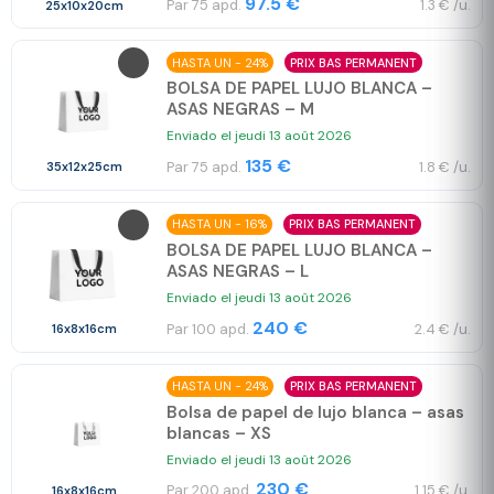
97.5 €
Par 75 apd.
1.3 € /u.
25x10x20cm
HASTA UN - 24%
PRIX BAS PERMANENT
BOLSA DE PAPEL LUJO BLANCA –
ASAS NEGRAS – M
Enviado el jeudi 13 août 2026
135 €
Par 75 apd.
1.8 € /u.
35x12x25cm
HASTA UN - 16%
PRIX BAS PERMANENT
BOLSA DE PAPEL LUJO BLANCA –
ASAS NEGRAS – L
Enviado el jeudi 13 août 2026
240 €
Par 100 apd.
2.4 € /u.
16x8x16cm
HASTA UN - 24%
PRIX BAS PERMANENT
Bolsa de papel de lujo blanca – asas
blancas – XS
Enviado el jeudi 13 août 2026
230 €
Par 200 apd.
1.15 € /u.
16x8x16cm