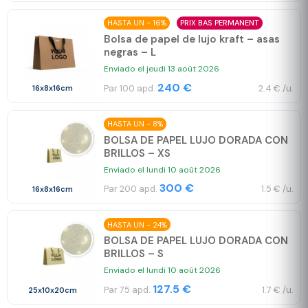
HASTA UN - 16%
PRIX BAS PERMANENT
Bolsa de papel de lujo kraft – asas
negras – L
Enviado el jeudi 13 août 2026
240 €
Par 100 apd.
2.4 € /u.
16x8x16cm
HASTA UN - 8%
BOLSA DE PAPEL LUJO DORADA CON
BRILLOS – XS
Enviado el lundi 10 août 2026
300 €
Par 200 apd.
1.5 € /u.
16x8x16cm
HASTA UN - 24%
BOLSA DE PAPEL LUJO DORADA CON
BRILLOS – S
Enviado el lundi 10 août 2026
127.5 €
Par 75 apd.
1.7 € /u.
25x10x20cm