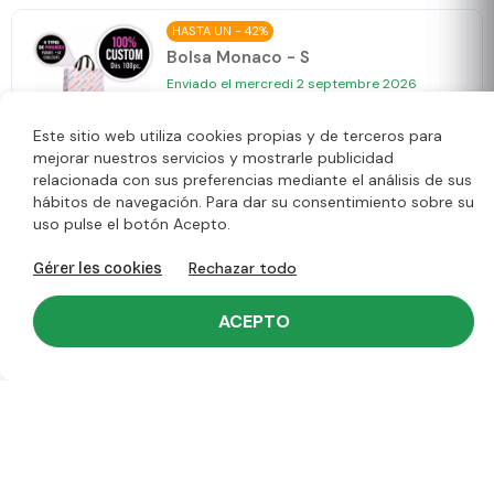
HASTA UN - 42%
Bolsa Monaco - S
Enviado el mercredi 2 septembre 2026
268 €
Par 100 apd.
2.68 € /u.
25x10x20cm
Este sitio web utiliza cookies propias y de terceros para
mejorar nuestros servicios y mostrarle publicidad
relacionada con sus preferencias mediante el análisis de sus
HASTA UN - 43%
hábitos de navegación. Para dar su consentimiento sobre su
Bolsa Monaco - M
uso pulse el botón Acepto.
Enviado el mercredi 2 septembre 2026
Rechazar todo
294 €
Gérer les cookies
Par 100 apd.
2.94 € /u.
35x12x25cm
ACEPTO
HASTA UN - 43%
Bolsa Monaco - L
Enviado el mercredi 2 septembre 2026
324 €
Par 100 apd.
3.24 € /u.
45x14x35cm