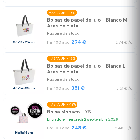
HASTA UN - 18%
Bolsas de papel de lujo - Blanco M -
Asas de cinta
Rupture de stock
274 €
Par 100 apd.
2.74 € /u.
35x12x25cm
HASTA UN - 18%
Bolsas de papel de lujo - Blanca L -
Asas de cinta
Rupture de stock
351 €
Par 100 apd.
3.51 € /u.
45x14x35cm
HASTA UN - 42%
Bolsa Monaco - XS
Enviado el mercredi 2 septembre 2026
248 €
Par 100 apd.
2.48 € /u.
16x8x16cm