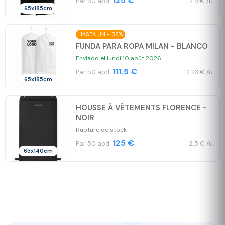
125 €
Par 50 apd.
2.5 € /u.
65x185cm
HASTA UN - 38%
FUNDA PARA ROPA MILAN - BLANCO
Enviado el lundi 10 août 2026
111.5 €
Par 50 apd.
2.23 € /u.
65x185cm
HOUSSE À VÊTEMENTS FLORENCE -
NOIR
Rupture de stock
125 €
Par 50 apd.
2.5 € /u.
65x140cm