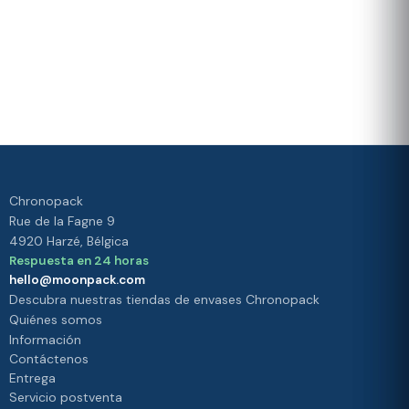
y
fidelidad
la
Valorado 4./5 por nuestros
política
clientes
de
Su
satisfacción es
privacidad.
nuestra
prioridad
Chronopack
Rue de la Fagne 9
4920 Harzé, Bélgica
Respuesta en 24 horas
hello@moonpack.com
Descubra nuestras tiendas de envases Chronopack
Quiénes somos
Información
Contáctenos
Entrega
Servicio postventa