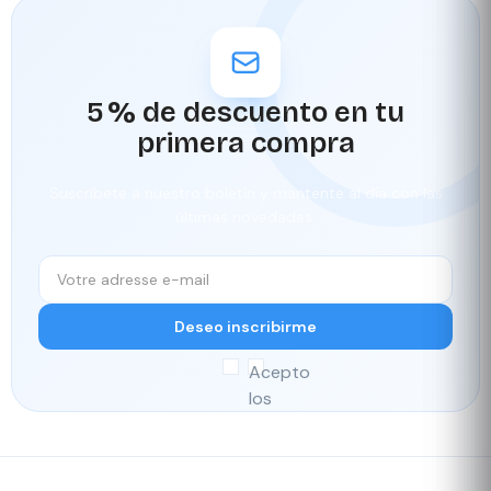
5 % de descuento en tu
primera compra
Suscríbete a nuestro boletín y mantente al día con las
últimas novedades.
Deseo inscribirme
Acepto
los
términos
y
Entrega
Nuestro
condiciones
rápida
programa de