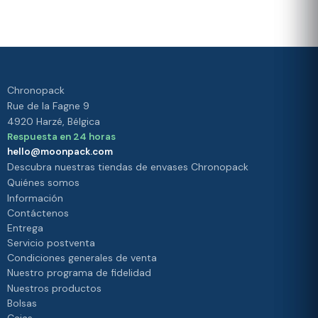
satisfacción es
privacidad.
nuestra
prioridad
Chronopack
Rue de la Fagne 9
4920 Harzé, Bélgica
Respuesta en 24 horas
hello@moonpack.com
Descubra nuestras tiendas de envases Chronopack
Quiénes somos
Información
Contáctenos
Entrega
Servicio postventa
Condiciones generales de venta
Nuestro programa de fidelidad
Nuestros productos
Bolsas