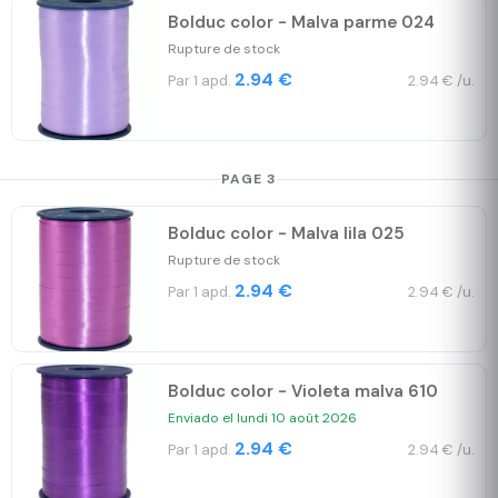
Bolduc color - Malva parme 024
Rupture de stock
2.94 €
Par 1 apd.
2.94 € /u.
PAGE 3
Bolduc color - Malva lila 025
Rupture de stock
2.94 €
Par 1 apd.
2.94 € /u.
Bolduc color - Violeta malva 610
Enviado el lundi 10 août 2026
2.94 €
Par 1 apd.
2.94 € /u.