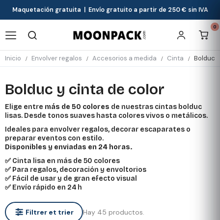
Maquetación gratuita | Envío gratuito a partir de 250 € sin IVA
0
Inicio
Envolver regalos
Accesorios a medida
Cinta
Bolduc y
Bolduc y cinta de color
Elige entre
más de 50 colores
de nuestras cintas bolduc
lisas. Desde tonos suaves hasta colores vivos o metálicos.
Ideales para envolver regalos, decorar escaparates o
preparar eventos con estilo.
Disponibles y enviadas en 24 horas.
✅ Cinta lisa en más de 50 colores
✅ Para regalos, decoración y envoltorios
✅ Fácil de usar y de gran efecto visual
✅ Envío rápido en 24 h
Hay 45 productos.
Filtrer et trier