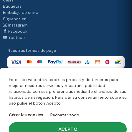
Cajas
Etiquetas
Embalaje de envío
Síguenos en
Instagram
Facebook
Youtube
Nuestras formas de pago
Este sitio web utiliza cookies propias y de terceros para
Nuestras formas de entrega
mejorar nuestros servicios y mostrarle publicidad
relacionada con sus preferencias mediante el análisis de sus
hábitos de navegación. Para dar su consentimiento sobre su
uso pulse el botón Acepto.
© Copyright 2026. Moonpack
Rechazar todo
Gérer les cookies
Información jurídica
Política de privacidad
Condiciones generales de venta
Aviso legal
ACEPTO