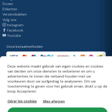
Dozen
Etiketten
Verzendzakken
Volg ons
Instagram
Facebook
Youtube
Onze betaalmethoden
Deze website maakt gebruik van eigen cookies en cookies
van derden om onze diensten te verbeteren en om u
Onze leveringsmethoden
advertenties te tonen die verband houden met uw
voorkeuren door uw surfgedrag te analyseren. Om uw
toestemming te geven voor het gebruik ervan, drukt u op de
knop Accepteren.
© Copyright 2026. Moonpack
Alles afwijzen
Gérer les cookies
Legale informatie
Privacybeleid
Algemene verkoopvoorwaarden
Disclaimer