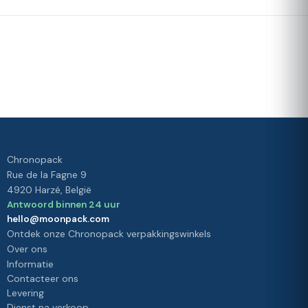
Snelle
Ons
levering
loyaliteitsprogramma
Waardering 4./5 door onze
klanten
Uw
tevredenheid,
onze prioriteit
Chronopack
Rue de la Fagne 9
4920 Harzé, België
Antwoord binnen 24 uur
hello@moonpack.com
Ontdek onze Chronopack verpakkingswinkels
Over ons
Informatie
Contacteer ons
Levering
Dienst na verkoop