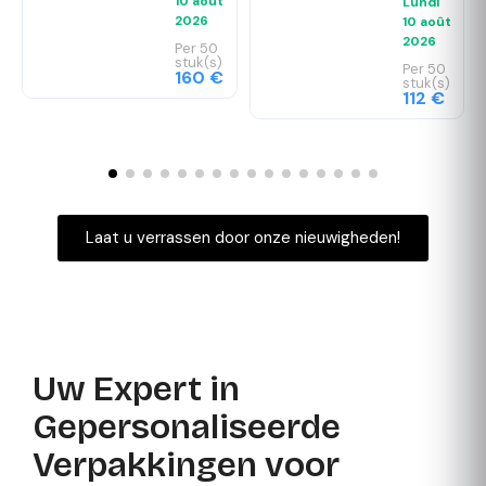
10 août
Lundi
2026
10 août
2026
Per 50
stuk(s)
Per 50
160 €
stuk(s)
112 €
Laat u verrassen door onze nieuwigheden!
Uw Expert in
Gepersonaliseerde
Verpakkingen voor