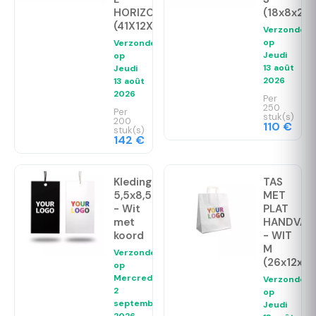
HORIZONTAAL
(18x8x22,
(41X12X36CM)
Verzonden
op
Verzonden
Jeudi
op
13 août
Jeudi
2026
13 août
2026
Per
250
Per
stuk(s)
200
110 €
stuk(s)
142 €
Kledinglabel
TAS
5,5x8,5cm
MET
- Wit
PLAT
met
HANDVAT
koord
- WIT
M
Verzonden
(26x12x3
op
Mercredi
Verzonden
2
op
septembre
Jeudi