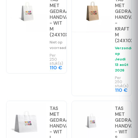
MET
MET
GEDRAAID
GEDRAAI
HANDVAT
HANDVAT
- WIT
-
M
KRAFT
(24X10X32CM)
M
(24X10X3
Niet op
voorraad
Verzonden
op
Per
Jeudi
250
stuk(s)
13 août
110 €
2026
Per
250
stuk(s)
110 €
TAS
TAS
MET
MET
GEDRAAID
GEDRAAI
HANDVAT
HANDVAT
- WIT
- WIT
L
S