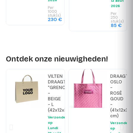
2026
13 août
2026
Per
1000
Per
stuk(s)
250
230 €
stuk(s)
85 €
Ontdek onze nieuwigheden!
VILTEN
DRAAGTA
DRAAGTAS
OSLO
"GRENOBLE"
-
-
ROSÉ
BEIGE
GOUD
- L
-
(42x12x35cm)
(41x12x35
cm)
Verzonden
op
Verzonden
Lundi
op