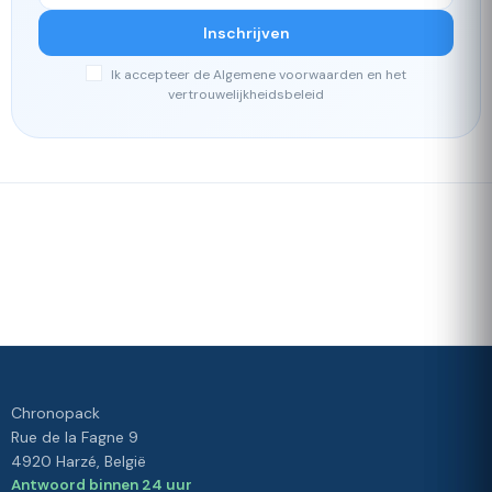
Inschrijven
Ik accepteer de Algemene voorwaarden en het
vertrouwelijkheidsbeleid
Snelle
Ons
levering
loyaliteitsprogramma
Waardering 4./5 door onze
klanten
Uw
tevredenheid,
onze prioriteit
Chronopack
Rue de la Fagne 9
4920 Harzé, België
Antwoord binnen 24 uur