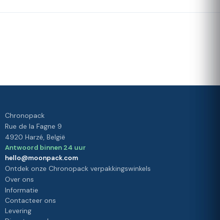
Snelle
Ons
levering
loyaliteitsprogramma
Waardering 4./5 door onze
klanten
Uw
tevredenheid,
onze prioriteit
Chronopack
Rue de la Fagne 9
4920 Harzé, België
Antwoord binnen 24 uur
hello@moonpack.com
Ontdek onze Chronopack verpakkingswinkels
Over ons
Informatie
Contacteer ons
Levering