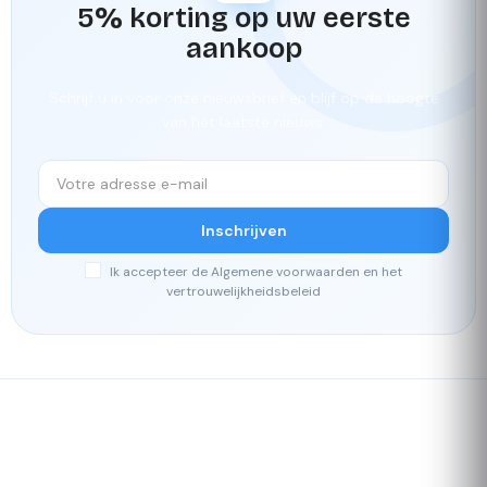
5% korting op uw eerste
aankoop
Schrijf u in voor onze nieuwsbrief en blijf op de hoogte
van het laatste nieuws.
Inschrijven
Ik accepteer de Algemene voorwaarden en het
vertrouwelijkheidsbeleid
Snelle
Ons
levering
loyaliteitsprogramma
Waardering 4./5 door onze
klanten
Uw