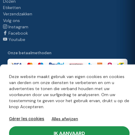
Dozen
Etiketten
Verzendzakken
Volg ons
Instagram
Facebook
Youtube
Onze betaalmethoden
Deze website maakt gebruik van eigen cookies en cookies
van derden om onze diensten te verbeteren en om u
Onze leveringsmethoden
advertenties te tonen die verband houden met uw
voorkeuren door uw surfgedrag te analyseren. Om uw
toestemming te geven voor het gebruik ervan, drukt u op de
knop Accepteren.
© Copyright 2026. Moonpack
Alles afwijzen
Gérer les cookies
Legale informatie
Privacybeleid
Algemene verkoopvoorwaarden
Disclaimer
IK AANVAARD