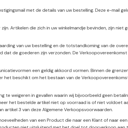
tigingsmail met de details van uw bestelling. Deze e-mail gel
ijn. Artikelen die zich in uw winkelmandje bevinden, zijn ni
vaarding van uw bestelling en de totstandkoming van de ove
d dat de goederen zijn verzonden. De Verkoopovereenkomst wor
mmunicatievormen een geldig akkoord vormen. Binnen de grenz
r het beschikt om het bestaan van de Verkoopovereenkomst a
te weigeren in gevallen waarin wij bijvoorbeeld geen betalin
er het bestelde artikel niet op voorraad is of niet voldoet a
an artikel 3 van deze Algemene Verkoopsvoorwaarden.
eveelheden van een Product die naar een Klant of naar een
roducten niet uitsluitend met het doel tot doorverkoop aan 