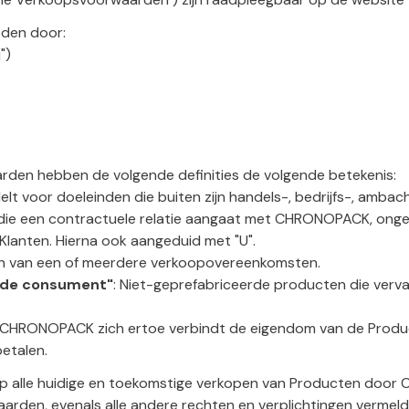
den door:
")
den hebben de volgende definities de volgende betekenis:
delt voor doeleinden die buiten zijn handels-, bedrijfs-, ambach
B) die een contractuele relatie aangaat met CHRONOPACK, ongea
lanten. Hierna ook aangeduid met "U".
ken van een of meerdere verkoopovereenkomsten.
n de consument"
: Niet-geprefabriceerde producten die vervaa
j CHRONOPACK zich ertoe verbindt de eigendom van de Product
betalen.
 alle huidige en toekomstige verkopen van Producten door 
den, evenals alle andere rechten en verplichtingen vermeld