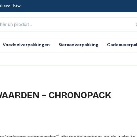
0 excl. btw
Voedselverpakkingen
Sieraadverpakking
Cadeauverpa
AARDEN – CHRONOPACK
e Verkoopsvoorwaarden") zijn raadpleegbaar op de website