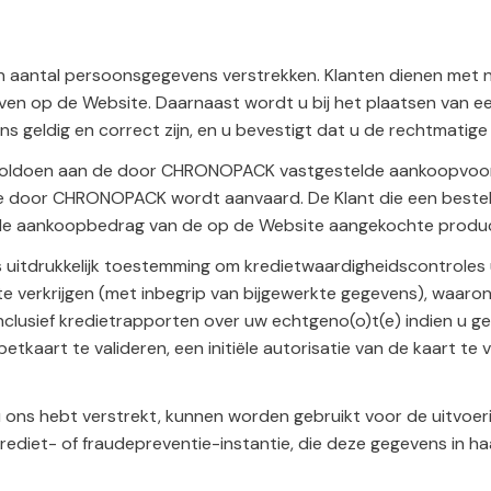
 aantal persoonsgegevens verstrekken. Klanten dienen met 
en op de Website. Daarnaast wordt u bij het plaatsen van e
s geldig en correct zijn, en u bevestigt dat u de rechtmatige
e voldoen aan de door CHRONOPACK vastgestelde aankoopvoorw
 die door CHRONOPACK wordt aanvaard. De Klant die een bes
otale aankoopbedrag van de op de Website aangekochte produ
s uitdrukkelijk toestemming om kredietwaardigheidscontroles
te verkrijgen (met inbegrip van bijgewerkte gegevens), waaron
nclusief kredietrapporten over uw echtgeno(o)t(e) indien u 
etkaart te valideren, een initiële autorisatie van de kaart te
 ons hebt verstrekt, kunnen worden gebruikt voor de uitvoer
rediet- of fraudepreventie-instantie, die deze gegevens in 