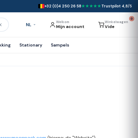
+32 (0)4 250 26 58
★★★★★
Trustpilot 4,8/5
0
Welkom
Winkelwagen
NL
Mijn account
Vide
kking
Stationary
Sampels
www.moonpack.com
(hierna: de "Website").