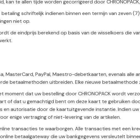
uistheid, kan te allen tijde worden gecorrigeerd door CHRONOPA
e betaling schriftelijk indienen binnen een termijn van zeven 
ingen niet op.
 wordt de eindprijs berekend op basis van de wisselkoers die 
werkt.
isa, MasterCard, PayPal, Maestro-debetkaarten, evenals alle
e betaalmethoden uitbreiden. Elke nieuwe betaalmethode z
het moment dat uw bestelling door CHRONOPACK wordt verzon
art of dat u gemachtigd bent om deze kaart te gebruiken doo
 en autorisatie door de kaartuitgevende instantie. Indien 
oor enige vertraging of niet-levering van de artikelen.
 online transacties te waarborgen. Alle transacties met een k
de online betaalgateway die uw bankgegevens versleutelt binne