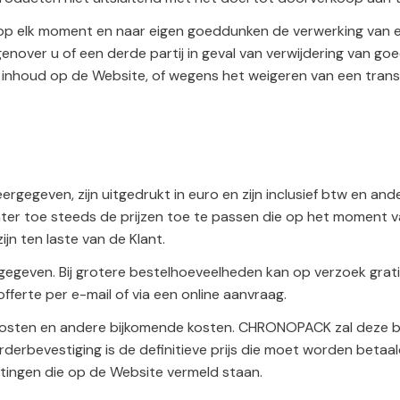
elk moment en naar eigen goeddunken de verwerking van een 
genover u of een derde partij in geval van verwijdering van g
al of inhoud op de Website, of wegens het weigeren van een tr
gegeven, zijn uitgedrukt in euro en zijn inclusief btw en an
chter toe steeds de prijzen toe te passen die op het moment v
zijn ten laste van de Klant.
egeven. Bij grotere bestelhoeveelheden kan op verzoek grati
fferte per e-mail of via een online aanvraag.
endkosten en andere bijkomende kosten. CHRONOPACK zal deze 
 orderbevestiging is de definitieve prijs die moet worden be
ingen die op de Website vermeld staan.