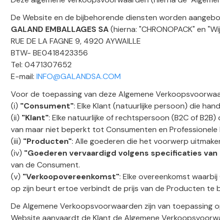
De Website en de bijbehorende diensten worden aangebo
GALAND EMBALLAGES SA
(hierna: "CHRONOPACK" en "Wij
RUE DE LA FAGNE 9, 4920 AYWAILLE
BTW- BE0418423356
Tel: 0471307652
E-mail:
INFO@GALANDSA.COM
Voor de toepassing van deze Algemene Verkoopsvoorwaar
(i)
"Consument"
: Elke Klant (natuurlijke persoon) die han
(ii)
"Klant"
: Elke natuurlijke of rechtspersoon (B2C of B2
van maar niet beperkt tot Consumenten en Professionele K
(iii)
"Producten"
: Alle goederen die het voorwerp uitma
(iv)
"Goederen vervaardigd volgens specificaties va
van de Consument.
(v)
"Verkoopovereenkomst"
: Elke overeenkomst waarbi
op zijn beurt ertoe verbindt de prijs van de Producten te 
De Algemene Verkoopsvoorwaarden zijn van toepassing op
Website aanvaardt de Klant de Algemene Verkoopsvoorwaar