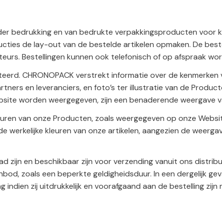
r bedrukking en van bedrukte verpakkingsproducten voor kla
ucties de lay-out van de bestelde artikelen opmaken. De bes
urs. Bestellingen kunnen ook telefonisch of op afspraak wor
eerd. CHRONOPACK verstrekt informatie over de kenmerken v
ners en leveranciers, en foto’s ter illustratie van de Produc
Website worden weergegeven, zijn een benaderende weergave 
leuren van onze Producten, zoals weergegeven op onze Websit
 werkelijke kleuren van onze artikelen, aangezien de weergav
zijn en beschikbaar zijn voor verzending vanuit ons distrib
d, zoals een beperkte geldigheidsduur. In een dergelijk geva
g indien zij uitdrukkelijk en voorafgaand aan de bestelling zij