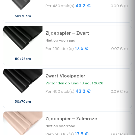
43.2 €
Per 480 stuk(s)
0.09 € /u.
50x70cm
Zijdepapier – Zwart
Niet op voorraad
17.5 €
Per 250 stuk(s)
0.07 € /u.
50x75cm
Zwart Vloeipapier
Verzonden op lundi 10 août 2026
43.2 €
Per 480 stuk(s)
0.09 € /u.
50x70cm
Zijdepapier – Zalmroze
Niet op voorraad
17.5 €
Per 250 stuk(s)
0.07 € /u.