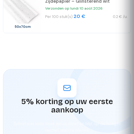
Zijdepapier – Glinsterend wit
Verzonden op lundi 10 août 2026
20 €
Per 100 stuk(s)
0.2 € /u.
50x70cm
5% korting op uw eerste
aankoop
Schrijf u in voor onze nieuwsbrief en blijf op de hoogte
van het laatste nieuws.