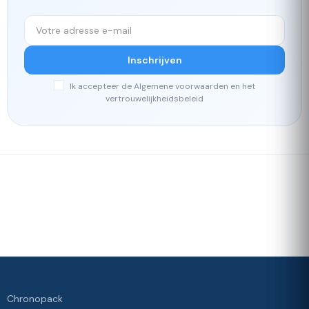
Inschrijven
Ik accepteer de Algemene voorwaarden en het
vertrouwelijkheidsbeleid
Snelle
Ons
levering
loyaliteitsprogramma
Waardering 4./5 door onze
klanten
Uw
tevredenheid,
onze prioriteit
Chronopack