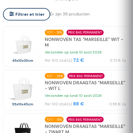
Er zijn 39 producten.
Filtrer et trier
TOT - 18%
PRIX BAS PERMANENT
NONWOVEN TAS "MARSEILLE" WIT -
M
Verzonden op lundi 10 août 2026
72 €
Per 100 stuk(s)
0.72 € /u.
45x10x35cm
TOT - 38%
PRIX BAS PERMANENT
NONWOVEN DRAAGTAS "MARSEILLE"
- WIT L
Verzonden op lundi 10 août 2026
88 €
Per 100 stuk(s)
0.88 € /u.
55x10x45cm
TOT - 18%
PRIX BAS PERMANENT
NONWOVEN DRAAGTAS "MARSEILLE"
- ZWART M