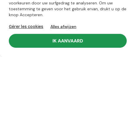
Ik accepteer de Algemene voorwaarden en het
voorkeuren door uw surfgedrag te analyseren. Om uw
vertrouwelijkheidsbeleid
toestemming te geven voor het gebruik ervan, drukt u op de
knop Accepteren.
Alles afwijzen
Gérer les cookies
Snelle
Ons
IK AANVAARD
levering
loyaliteitsprogramma
Waardering 4./5 door onze
klanten
Uw
tevredenheid,
onze prioriteit
Chronopack
Rue de la Fagne 9
4920 Harzé, België
Antwoord binnen 24 uur
hello@moonpack.com
Ontdek onze Chronopack verpakkingswinkels
Over ons