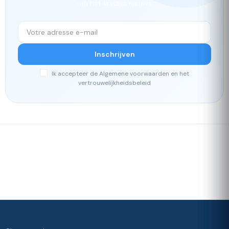
van het laatste nieuws.
Inschrijven
Ik accepteer de Algemene voorwaarden en het
vertrouwelijkheidsbeleid
Snelle
Ons
levering
loyaliteitsprogramma
Waardering 4./5 door onze
klanten
Uw
tevredenheid,
onze prioriteit