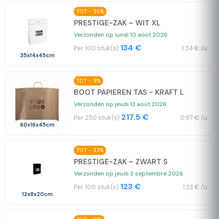
TOT - 36%
PRESTIGE-ZAK – WIT XL
Verzonden op lundi 10 août 2026
134 €
Per 100 stuk(s)
1.34 € /u.
35x14x45cm
TOT - 9%
BOOT PAPIEREN TAS - KRAFT L
Verzonden op jeudi 13 août 2026
217.5 €
Per 250 stuk(s)
0.87 € /u.
60x16x45cm
TOT - 33%
PRESTIGE-ZAK – ZWART S
Verzonden op jeudi 3 septembre 2026
123 €
Per 100 stuk(s)
1.23 € /u.
12x8x20cm