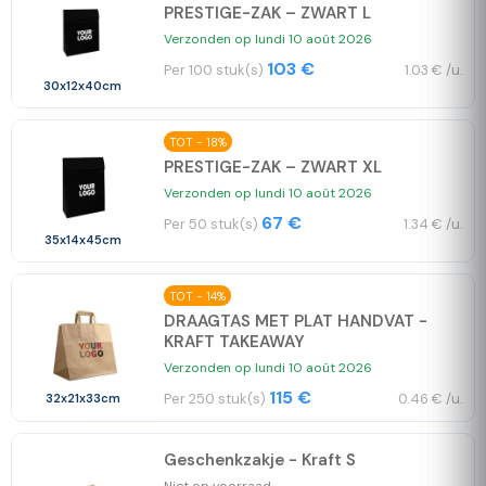
PRESTIGE-ZAK – ZWART L
Verzonden op lundi 10 août 2026
103 €
Per 100 stuk(s)
1.03 € /u.
30x12x40cm
TOT - 18%
PRESTIGE-ZAK – ZWART XL
Verzonden op lundi 10 août 2026
67 €
Per 50 stuk(s)
1.34 € /u.
35x14x45cm
TOT - 14%
DRAAGTAS MET PLAT HANDVAT -
KRAFT TAKEAWAY
Verzonden op lundi 10 août 2026
115 €
Per 250 stuk(s)
0.46 € /u.
32x21x33cm
Geschenkzakje - Kraft S
Niet op voorraad