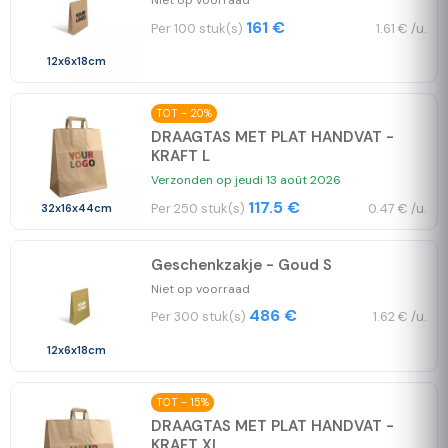
161 €
Per 100 stuk(s)
1.61 € /u.
12x6x18cm
TOT - 20%
DRAAGTAS MET PLAT HANDVAT -
KRAFT L
Verzonden op jeudi 13 août 2026
117.5 €
Per 250 stuk(s)
0.47 € /u.
32x16x44cm
Geschenkzakje - Goud S
Niet op voorraad
486 €
Per 300 stuk(s)
1.62 € /u.
12x6x18cm
TOT - 15%
DRAAGTAS MET PLAT HANDVAT -
KRAFT XL