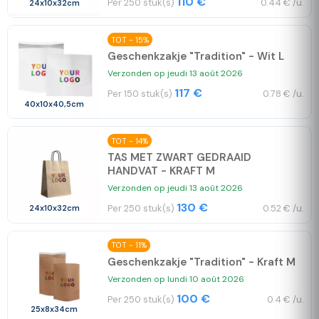
110 €
Per 250 stuk(s)
0.44 € /u.
24x10x32cm
TOT - 15%
Geschenkzakje "Tradition" - Wit L
Verzonden op jeudi 13 août 2026
117 €
Per 150 stuk(s)
0.78 € /u.
40x10x40,5cm
TOT - 14%
TAS MET ZWART GEDRAAID
HANDVAT - KRAFT M
Verzonden op jeudi 13 août 2026
130 €
Per 250 stuk(s)
0.52 € /u.
24x10x32cm
TOT - 11%
Geschenkzakje "Tradition" - Kraft M
Verzonden op lundi 10 août 2026
100 €
Per 250 stuk(s)
0.4 € /u.
25x8x34cm