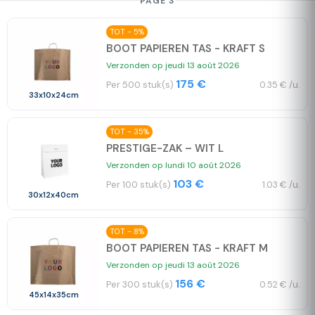
PAGE 3
TOT - 5%
BOOT PAPIEREN TAS - KRAFT S
Verzonden op jeudi 13 août 2026
175 €
Per 500 stuk(s)
0.35 € /u.
33x10x24cm
TOT - 35%
PRESTIGE-ZAK – WIT L
Verzonden op lundi 10 août 2026
103 €
Per 100 stuk(s)
1.03 € /u.
30x12x40cm
TOT - 8%
BOOT PAPIEREN TAS - KRAFT M
Verzonden op jeudi 13 août 2026
156 €
Per 300 stuk(s)
0.52 € /u.
45x14x35cm