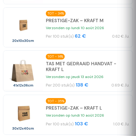
TOT - 34%
PRESTIGE-ZAK – KRAFT M
Verzonden op lundi 10 août 2026
62 €
Per 100 stuk(s)
0.62 € /u.
20x10x30cm
TOT - 14%
TAS MET GEDRAAID HANDVAT -
KRAFT L
Verzonden op jeudi 13 août 2026
138 €
Per 200 stuk(s)
0.69 € /u.
41x12x36cm
TOT - 35%
PRESTIGE-ZAK – KRAFT L
Verzonden op lundi 10 août 2026
103 €
Per 100 stuk(s)
1.03 € /u.
30x12x40cm