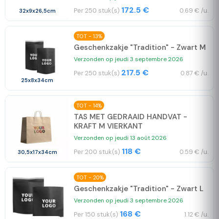
172.5 €
Per 250 stuk(s)
0.69 € /u.
32x9x26,5cm
TOT - 13%
Geschenkzakje "Tradition" - Zwart M
Verzonden op jeudi 3 septembre 2026
217.5 €
Per 250 stuk(s)
0.87 € /u.
25x8x34cm
TOT - 14%
TAS MET GEDRAAID HANDVAT -
KRAFT M VIERKANT
Verzonden op jeudi 13 août 2026
118 €
Per 200 stuk(s)
0.59 € /u.
30,5x17x34cm
TOT - 20%
Geschenkzakje "Tradition" - Zwart L
Verzonden op jeudi 3 septembre 2026
168 €
Per 150 stuk(s)
1.12 € /u.