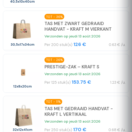
40,5x10x40cm
TOT - 36%
TAS MET ZWART GEDRAAID
HANDVAT - KRAFT M VIERKANT
Verzonden op jeudi 13 août 2026
126 €
Per 200 stuk(s)
0.63 € /u.
30,5x17x34cm
TOT - 26%
PRESTIGE-ZAK – KRAFT S
Verzonden op jeudi 13 août 2026
153.75 €
Per 125 stuk(s)
1.23 € /u.
12x8x20cm
TOT - 11%
TAS MET GEDRAAID HANDVAT -
KRAFT L VERTIKAAL
Verzonden op jeudi 13 août 2026
170 €
Per 250 stuk(s)
0.68 € /u.
32x12x41cm