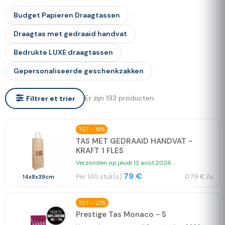
Budget Papieren Draagtassen
Draagtas met gedraaid handvat
Bedrukte LUXE draagtassen
Gepersonaliseerde geschenkzakken
Er zijn 193 producten.
Filtrer et trier
TOT - 18%
TAS MET GEDRAAID HANDVAT -
KRAFT 1 FLES
Verzonden op jeudi 13 août 2026
79 €
Per 100 stuk(s)
0.79 € /u.
14x8x39cm
TOT - 27%
Prestige Tas Monaco - S