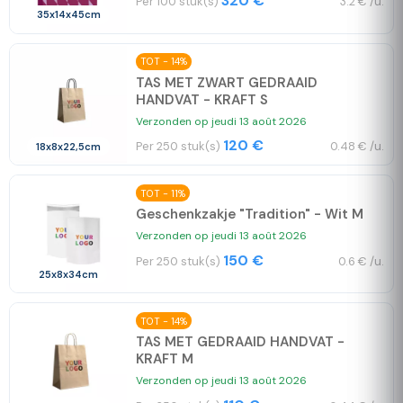
320 €
Per 100 stuk(s)
3.2 € /u.
35x14x45cm
TOT - 14%
TAS MET ZWART GEDRAAID
HANDVAT - KRAFT S
Verzonden op jeudi 13 août 2026
120 €
Per 250 stuk(s)
0.48 € /u.
18x8x22,5cm
TOT - 11%
Geschenkzakje "Tradition" - Wit M
Verzonden op jeudi 13 août 2026
150 €
Per 250 stuk(s)
0.6 € /u.
25x8x34cm
TOT - 14%
TAS MET GEDRAAID HANDVAT -
KRAFT M
Verzonden op jeudi 13 août 2026