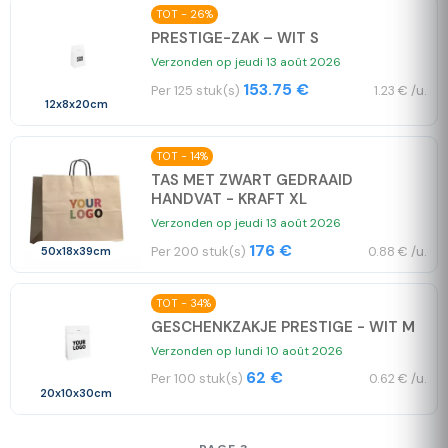
TOT - 26%
PRESTIGE-ZAK – WIT S
Verzonden op jeudi 13 août 2026
153.75 €
Per 125 stuk(s)
1.23 € /u.
12x8x20cm
TOT - 14%
TAS MET ZWART GEDRAAID
HANDVAT - KRAFT XL
Verzonden op jeudi 13 août 2026
176 €
Per 200 stuk(s)
0.88 € /u.
50x18x39cm
TOT - 34%
GESCHENKZAKJE PRESTIGE - WIT M
Verzonden op lundi 10 août 2026
62 €
Per 100 stuk(s)
0.62 € /u.
20x10x30cm