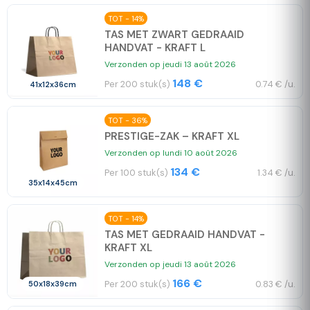
TOT - 14%
TAS MET ZWART GEDRAAID
HANDVAT - KRAFT L
Verzonden op jeudi 13 août 2026
148 €
Per 200 stuk(s)
0.74 € /u.
41x12x36cm
TOT - 36%
PRESTIGE-ZAK – KRAFT XL
Verzonden op lundi 10 août 2026
134 €
Per 100 stuk(s)
1.34 € /u.
35x14x45cm
TOT - 14%
TAS MET GEDRAAID HANDVAT -
KRAFT XL
Verzonden op jeudi 13 août 2026
166 €
Per 200 stuk(s)
0.83 € /u.
50x18x39cm