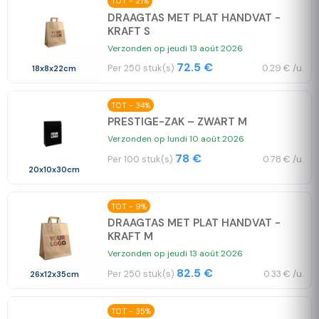
TOT - 21%
DRAAGTAS MET PLAT HANDVAT -
KRAFT S
Verzonden op jeudi 13 août 2026
72.5 €
Per 250 stuk(s)
0.29 € /u.
18x8x22cm
TOT - 34%
PRESTIGE-ZAK – ZWART M
Verzonden op lundi 10 août 2026
78 €
Per 100 stuk(s)
0.78 € /u.
20x10x30cm
TOT - 9%
DRAAGTAS MET PLAT HANDVAT -
KRAFT M
Verzonden op jeudi 13 août 2026
82.5 €
Per 250 stuk(s)
0.33 € /u.
26x12x35cm
TOT - 35%