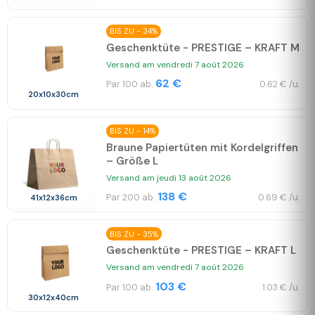
BIS ZU - 34%
Geschenktüte - PRESTIGE – KRAFT M
Versand am vendredi 7 août 2026
62 €
Par 100 ab.
0.62 € /u.
20x10x30cm
BIS ZU - 14%
Braune Papiertüten mit Kordelgriffen
– Größe L
Versand am jeudi 13 août 2026
138 €
Par 200 ab.
0.69 € /u.
41x12x36cm
BIS ZU - 35%
Geschenktüte - PRESTIGE – KRAFT L
Versand am vendredi 7 août 2026
103 €
Par 100 ab.
1.03 € /u.
30x12x40cm