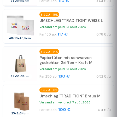
110 €
Par 250 ab.
0.44 € /u.
24x10x32cm
BIS ZU - 15%
UMSCHLAG "TRADITION" WEISS L
Versand am jeudi 13 août 2026
117 €
Par 150 ab.
0.78 € /u.
40x10x40,5cm
BIS ZU - 14%
Papiertüten mit schwarzen
gedrehten Griffen - Kraft M
Versand am jeudi 13 août 2026
130 €
Par 250 ab.
0.52 € /u.
24x10x32cm
BIS ZU - 11%
Umschlag "TRADITION" Braun M
Versand am vendredi 7 août 2026
100 €
Par 250 ab.
0.4 € /u.
25x8x34cm