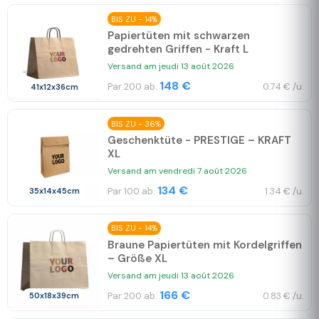
BIS ZU - 14%
Papiertüten mit schwarzen
gedrehten Griffen - Kraft L
Versand am jeudi 13 août 2026
148 €
Par 200 ab.
0.74 € /u.
41x12x36cm
BIS ZU - 36%
Geschenktüte - PRESTIGE – KRAFT
XL
Versand am vendredi 7 août 2026
134 €
Par 100 ab.
1.34 € /u.
35x14x45cm
BIS ZU - 14%
Braune Papiertüten mit Kordelgriffen
– Größe XL
Versand am jeudi 13 août 2026
166 €
Par 200 ab.
0.83 € /u.
50x18x39cm