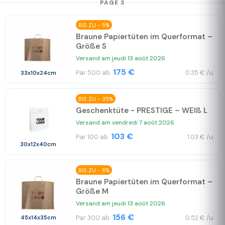
PAGE 3
BIS ZU - 5%
Braune Papiertüten im Querformat –
Größe S
Versand am jeudi 13 août 2026
175 €
Par 500 ab.
0.35 € /u.
33x10x24cm
BIS ZU - 35%
Geschenktüte - PRESTIGE – WEIß L
Versand am vendredi 7 août 2026
103 €
Par 100 ab.
1.03 € /u.
30x12x40cm
BIS ZU - 8%
Braune Papiertüten im Querformat –
Größe M
Versand am jeudi 13 août 2026
156 €
Par 300 ab.
0.52 € /u.
45x14x35cm