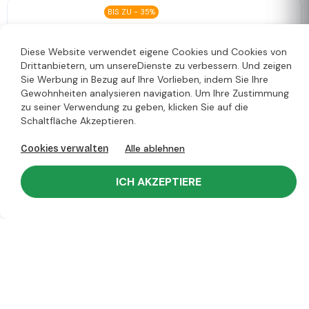
BIS ZU - 35%
Geschenktüte - PRESTIGE –
SCHWARZ L
Diese Website verwendet eigene Cookies und Cookies von
Versand am vendredi 7 août 2026
Drittanbietern, um unsereDienste zu verbessern. Und zeigen
103 €
Par 100 ab.
1.03 € /u.
30x12x40cm
Sie Werbung in Bezug auf Ihre Vorlieben, indem Sie Ihre
Gewohnheiten analysieren navigation. Um Ihre Zustimmung
zu seiner Verwendung zu geben, klicken Sie auf die
BIS ZU - 18%
Schaltfläche Akzeptieren.
Geschenktüte - PRESTIGE –
SCHWARZ XL
Alle ablehnen
Cookies verwalten
Versand am vendredi 7 août 2026
67 €
Par 50 ab.
1.34 € /u.
35x14x45cm
ICH AKZEPTIERE
BIS ZU - 14%
Braune Papiertüten mit Flachgriffen
– Snack/Takeaway-Format
Versand am vendredi 7 août 2026
115 €
Par 250 ab.
0.46 € /u.
32x21x33cm