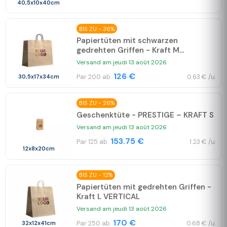
40,5x10x40cm
BIS ZU - 36%
Papiertüten mit schwarzen
gedrehten Griffen - Kraft M...
Versand am jeudi 13 août 2026
126 €
Par 200 ab.
0.63 € /u.
30,5x17x34cm
BIS ZU - 26%
Geschenktüte - PRESTIGE – KRAFT S
Versand am jeudi 13 août 2026
153.75 €
Par 125 ab.
1.23 € /u.
12x8x20cm
BIS ZU - 12%
Papiertüten mit gedrehten Griffen -
Kraft L VERTICAL
Versand am jeudi 13 août 2026
170 €
Par 250 ab.
0.68 € /u.
32x12x41cm