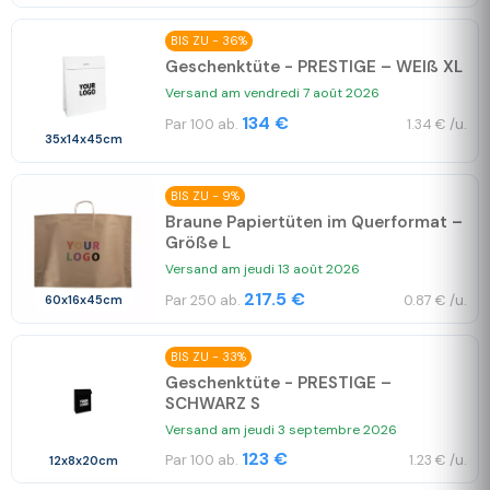
BIS ZU - 36%
Geschenktüte - PRESTIGE – WEIß XL
Versand am vendredi 7 août 2026
134 €
Par 100 ab.
1.34 € /u.
35x14x45cm
BIS ZU - 9%
Braune Papiertüten im Querformat –
Größe L
Versand am jeudi 13 août 2026
217.5 €
Par 250 ab.
0.87 € /u.
60x16x45cm
BIS ZU - 33%
Geschenktüte - PRESTIGE –
SCHWARZ S
Versand am jeudi 3 septembre 2026
123 €
Par 100 ab.
1.23 € /u.
12x8x20cm