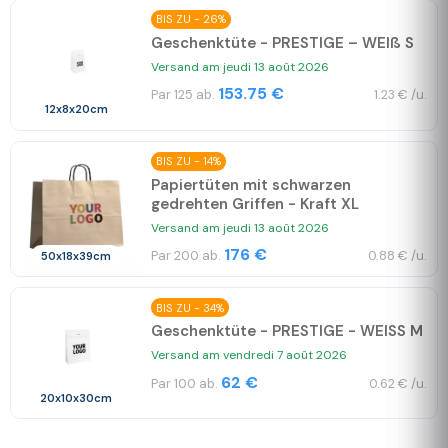
BIS ZU - 26%
Geschenktüte - PRESTIGE – WEIß S
Versand am jeudi 13 août 2026
153.75 €
Par 125 ab.
1.23 € /u.
12x8x20cm
BIS ZU - 14%
Papiertüten mit schwarzen
gedrehten Griffen - Kraft XL
Versand am jeudi 13 août 2026
176 €
Par 200 ab.
0.88 € /u.
50x18x39cm
BIS ZU - 34%
Geschenktüte - PRESTIGE - WEISS M
Versand am vendredi 7 août 2026
62 €
Par 100 ab.
0.62 € /u.
20x10x30cm