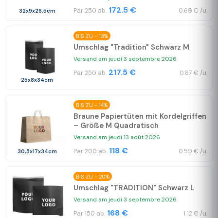
172.5 €
Par 250 ab.
0.69 € /u.
32x9x26,5cm
BIS ZU - 13%
Umschlag "Tradition" Schwarz M
Versand am jeudi 3 septembre 2026
217.5 €
Par 250 ab.
0.87 € /u.
25x8x34cm
BIS ZU - 14%
Braune Papiertüten mit Kordelgriffen
– Größe M Quadratisch
Versand am jeudi 13 août 2026
118 €
Par 200 ab.
0.59 € /u.
30,5x17x34cm
BIS ZU - 20%
Umschlag "TRADITION" Schwarz L
Versand am jeudi 3 septembre 2026
168 €
Par 150 ab.
1.12 € /u.