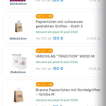
320 €
Par 100 ab.
3.2 € /u.
35x14x45cm
BIS ZU - 14%
Papiertüten mit schwarzen
gedrehten Griffen - Kraft S
Versand am jeudi 13 août 2026
120 €
Par 250 ab.
0.48 € /u.
18x8x22,5cm
BIS ZU - 11%
UMSCHLAG "TRADITION" WEISS M
Versand am jeudi 13 août 2026
150 €
Par 250 ab.
0.6 € /u.
25x8x34cm
BIS ZU - 14%
Braune Papiertüten mit Kordelgriffen
– Größe M
Versand am jeudi 13 août 2026