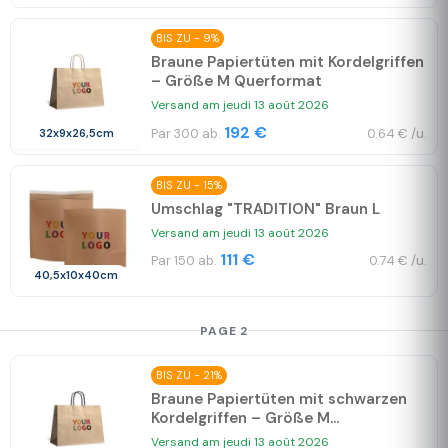
BIS ZU - 9%
Braune Papiertüten mit Kordelgriffen
– Größe M Querformat
Versand am jeudi 13 août 2026
192 €
Par 300 ab.
0.64 € /u.
32x9x26,5cm
BIS ZU - 15%
Umschlag "TRADITION" Braun L
Versand am jeudi 13 août 2026
111 €
Par 150 ab.
0.74 € /u.
40,5x10x40cm
PAGE 2
BIS ZU - 21%
Braune Papiertüten mit schwarzen
Kordelgriffen – Größe M...
Versand am jeudi 13 août 2026