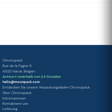
Schnelle
Unser
Lieferung
Treueprogramm
Bewertet mit 4./5 von unseren
Kunden
Ihre
Zufriedenheit
ist unsere
Priorität
Chronopack
Rue de la Fagne 9
4920 Harzé, Belgien
Antwort innerhalb von 24 Stunden
hello@moonpack.com
Entdecken Sie unsere Verpackungsläden Chronopack
Über Chronopack
Informationen
Kontaktiere uns
Lieferung