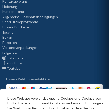
Kontaktiere uns
Lieferung
Kundendienst
Allgemeine Geschäftsbedingungen
Unser Treueprogramm
Unsere Produkte
Taschen
Boxen
Etiketten
Versandverpackungen
Folge uns
Instagram
Facebook
Youtube
Unsere Zahlungsmodalitäten :
Diese Website verwendet eigene Cookies und Cookies von
Drittanbietern, um unsereDienste zu verbessern. Und zeigen
Unsere Vertriebsmethoden :
Sie Werbung in Bezug auf Ihre Vorlieben, indem Sie Ihre