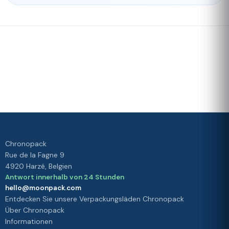
Schnelle
Unser
Lieferung
Treueprogramm
Bewertet mit 4./5 von unseren
Kunden
Ihre
Zufriedenheit
ist unsere
Priorität
Chronopack
Rue de la Fagne 9
4920 Harzé, Belgien
Antwort innerhalb von 24 Stunden
hello@moonpack.com
Entdecken Sie unsere Verpackungsläden Chronopack
Über Chronopack
Informationen