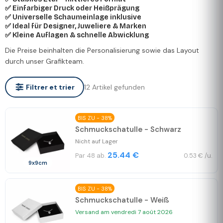
✅ Einfarbiger Druck oder Heißprägung
✅ Universelle Schaumeinlage inklusive
✅ Ideal für Designer, Juweliere & Marken
✅ Kleine Auflagen & schnelle Abwicklung
Die Preise beinhalten die Personalisierung sowie das Layout
durch unser Grafikteam.
12 Artikel gefunden
Filtrer et trier
BIS ZU - 38%
Schmuckschatulle - Schwarz
Nicht auf Lager
25.44 €
Par 48 ab.
0.53 € /u.
9x9cm
BIS ZU - 38%
Schmuckschatulle - Weiß
Versand am vendredi 7 août 2026