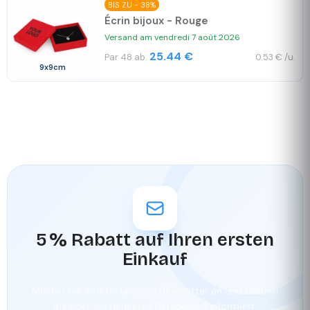
BIS ZU - 38%
Écrin bijoux - Rouge
Versand am vendredi 7 août 2026
25.44 €
Par 48 ab.
0.53 € /u.
9x9cm
5 % Rabatt auf Ihren ersten
Einkauf
Melden Sie sich für unseren Newsletter an und bleiben
Sie über die neuesten Neuigkeiten informiert.