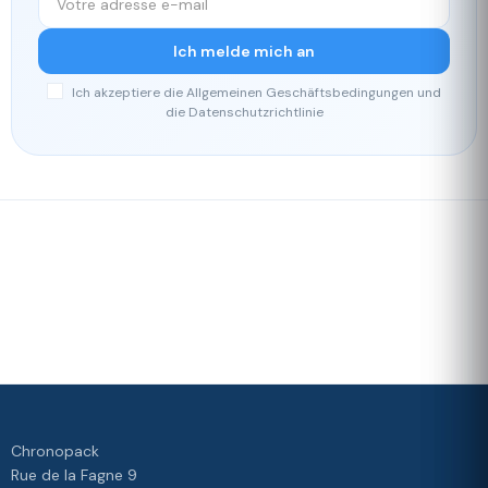
Ich melde mich an
Ich akzeptiere die Allgemeinen Geschäftsbedingungen und
die Datenschutzrichtlinie
Schnelle
Unser
Lieferung
Treueprogramm
Bewertet mit 4./5 von unseren
Kunden
Ihre
Zufriedenheit
ist unsere
Priorität
Chronopack
Rue de la Fagne 9