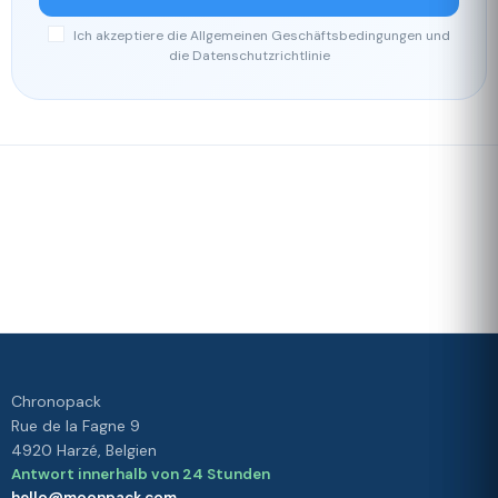
Ich akzeptiere die Allgemeinen Geschäftsbedingungen und
die Datenschutzrichtlinie
Schnelle
Unser
Lieferung
Treueprogramm
Bewertet mit 4./5 von unseren
Kunden
Ihre
Zufriedenheit
ist unsere
Priorität
Chronopack
Rue de la Fagne 9
4920 Harzé, Belgien
Antwort innerhalb von 24 Stunden
hello@moonpack.com