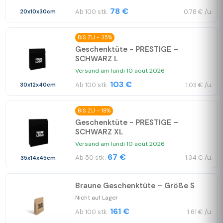
78 €
Ab 100 stk.
0.78 € /u.
20x10x30cm
BIS ZU - 35%
Geschenktüte - PRESTIGE –
SCHWARZ L
Versand am lundi 10 août 2026
103 €
Ab 100 stk.
1.03 € /u.
30x12x40cm
BIS ZU - 18%
Geschenktüte - PRESTIGE –
SCHWARZ XL
Versand am lundi 10 août 2026
67 €
Ab 50 stk.
1.34 € /u.
35x14x45cm
Braune Geschenktüte – Größe S
Nicht auf Lager
161 €
Ab 100 stk.
1.61 € /u.