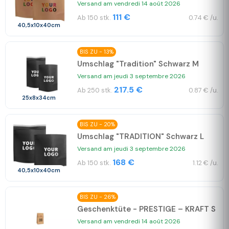
Versand am vendredi 14 août 2026
111 €
Ab 150 stk.
0.74 € /u.
40,5x10x40cm
BIS ZU - 13%
Umschlag "Tradition" Schwarz M
Versand am jeudi 3 septembre 2026
217.5 €
Ab 250 stk.
0.87 € /u.
25x8x34cm
BIS ZU - 20%
Umschlag "TRADITION" Schwarz L
Versand am jeudi 3 septembre 2026
168 €
Ab 150 stk.
1.12 € /u.
40,5x10x40cm
BIS ZU - 26%
Geschenktüte - PRESTIGE – KRAFT S
Versand am vendredi 14 août 2026