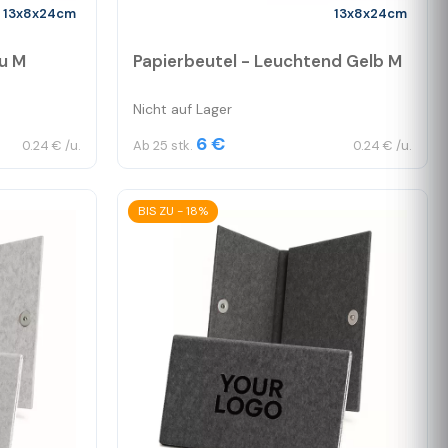
13x8x24cm
13x8x24cm
au M
Papierbeutel - Leuchtend Gelb M
Nicht auf Lager
6 €
0.24 € /u.
Ab 25 stk.
0.24 € /u.
BIS ZU - 18%