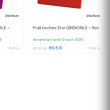
25x15cm
25x15cm
BLE –
Praktisches Etui GRENOBLE – Rot
6
Versand am lundi 10 août 2026
90.5 €
1.81 € /u.
Ab 50 stk.
1.81 € /u.