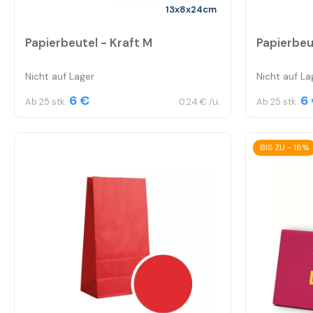
13x8x24cm
Papierbeutel - Kraft M
Papierbeu
Nicht auf Lager
Nicht auf La
6 €
6
Ab 25 stk.
0.24 € /u.
Ab 25 stk.
BIS ZU - 18%