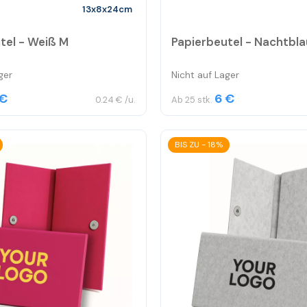
13x8x24cm
tel - Weiß M
Papierbeutel - Nachtbl
ger
Nicht auf Lager
 €
6 €
0.24 € /u.
Ab 25 stk.
BIS ZU - 18%