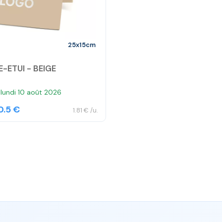
25x15cm
-ETUI - BEIGE
lundi 10 août 2026
0.5 €
1.81 € /u.