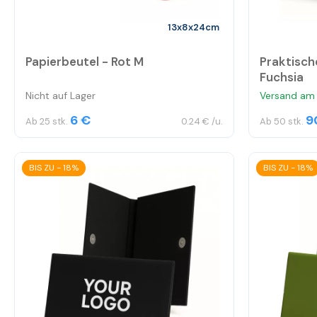
13x8x24cm
Papierbeutel - Rot M
Praktisch
Fuchsia
Nicht auf Lager
Versand am 
6 €
9
Ab 25 stk.
0.24 € /u.
Ab 50 stk.
BIS ZU - 18%
BIS ZU - 18%