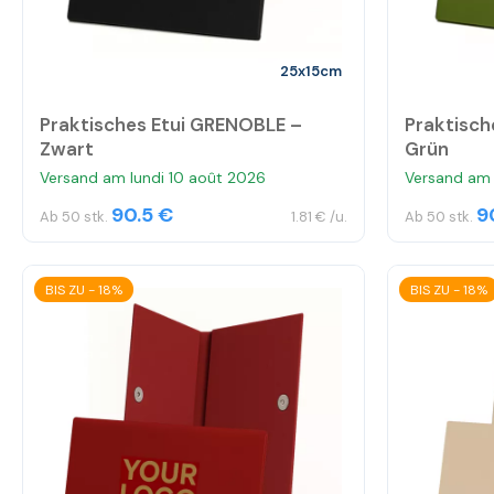
25x15cm
Praktisches Etui GRENOBLE –
Praktisch
Zwart
Grün
Versand am lundi 10 août 2026
Versand am 
90.5 €
9
Ab 50 stk.
1.81 € /u.
Ab 50 stk.
BIS ZU - 18%
BIS ZU - 18%