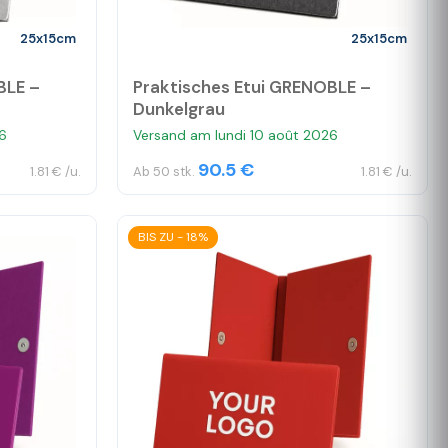
25x15cm
25x15cm
BLE –
Praktisches Etui GRENOBLE –
Dunkelgrau
6
Versand am lundi 10 août 2026
90.5 €
1.81 € /u.
Ab 50 stk.
1.81 € /u.
BIS ZU - 18%