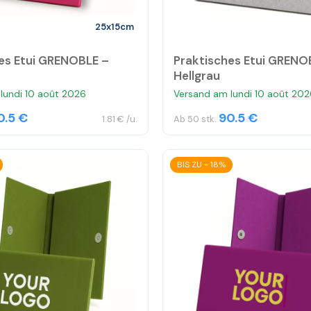
25x15cm
es Etui GRENOBLE –
Praktisches Etui GRENO
Hellgrau
lundi 10 août 2026
Versand am lundi 10 août 202
0.5 €
90.5 €
1.81 € /u.
Ab 50 stk.
BIS ZU - 18%