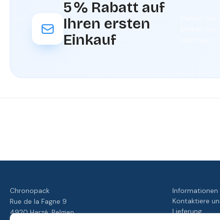
5 % Rabatt auf
Melden Sie s
Ihren ersten
bleiben Sie 
Einkauf
informiert.
Unser
Ihre
Schnelle
Treueprogramm
Bewertet
Zufriedenheit
Lieferung
mit 4./5
ist unsere
von
Priorität
unseren
Kunden
Chronopack
Informationen
Kontaktiere un
Rue de la Fagne 9
Lieferung
4920 Harzé, Belgien