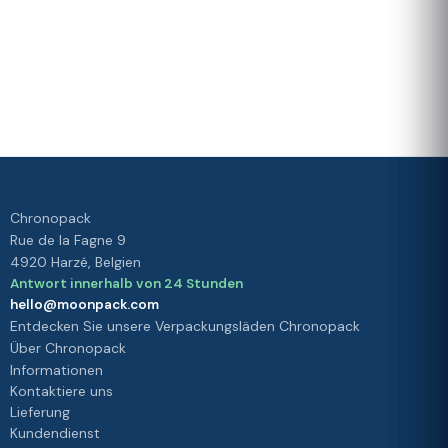
Lieferung
Treueprogramm
Bewertet mit 4./5 von unseren
Kunden
Ihre
Zufriedenheit
ist unsere
Priorität
Chronopack
Rue de la Fagne 9
4920 Harzé, Belgien
Antwort innerhalb von 24 Stunden
hello@moonpack.com
Entdecken Sie unsere Verpackungsläden Chronopack
Über Chronopack
Informationen
Kontaktiere uns
Lieferung
Kundendienst