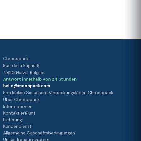
Bewertet mit 4./5 von unseren
Kunden
Ihre
Zufriedenheit
ist unsere
Priorität
Chronopack
Rue de la Fagne 9
4920 Harzé, Belgien
Antwort innerhalb von 24 Stunden
hello@moonpack.com
Entdecken Sie unsere Verpackungsläden Chronopack
Über Chronopack
Informationen
Kontaktiere uns
Lieferung
Kundendienst
Allgemeine Geschäftsbedingungen
Unser Treueprogramm