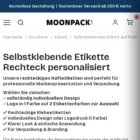
Kostenlose Gestaltung | Kostenloser Versand ab 250 € netto
0
Startseite
Druckerei
Etikett
Selbstklebendes Etikett auf Rollen
Selbstklebende Etikette
Rechteck personalisiert
Unsere
rechteckigen Haftetiketten
sind perfekt für
professionelle Markenpräsentation und Verpackung.
Wählen Sie zwischen:
–
vollständig individuellem Design
–
Logo in 1 Farbe
auf
2 Etikettenfarben zur Auswahl
✅ Rechteckige Klebeetiketten
✅ Individuelles Design oder Logodruck (1 Farbe)
✅ Klarer Look & einfache Anwendung
✅ Für Verpackung & Branding
Die Preise beinhalten die Personalisierung sowie die grafische