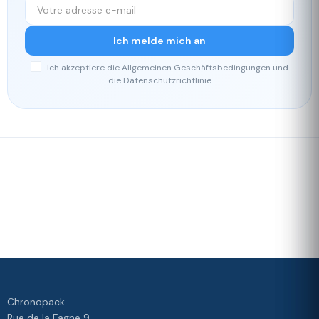
Ich melde mich an
Ich akzeptiere die Allgemeinen Geschäftsbedingungen und
die Datenschutzrichtlinie
Schnelle
Unser
Lieferung
Treueprogramm
Bewertet mit 4./5 von unseren
Kunden
Ihre
Zufriedenheit
ist unsere
Priorität
Chronopack
Rue de la Fagne 9