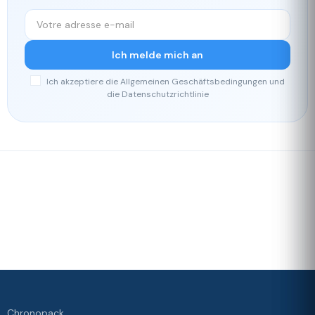
Ich melde mich an
Ich akzeptiere die Allgemeinen Geschäftsbedingungen und
die Datenschutzrichtlinie
Schnelle
Unser
Lieferung
Treueprogramm
Bewertet mit 4./5 von unseren
Kunden
Ihre
Zufriedenheit
ist unsere
Priorität
Chronopack