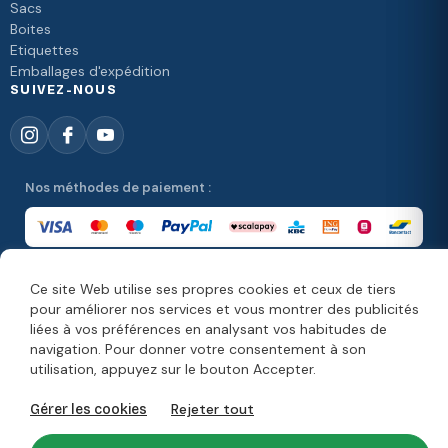
Sacs
Boites
Etiquettes
Emballages d'expédition
SUIVEZ-NOUS
Nos méthodes de paiement :
Ce site Web utilise ses propres cookies et ceux de tiers
Nos méthodes de livraison :
pour améliorer nos services et vous montrer des publicités
liées à vos préférences en analysant vos habitudes de
navigation. Pour donner votre consentement à son
utilisation, appuyez sur le bouton Accepter.
© Copyright 2026. Moonpack
Rejeter tout
Gérer les cookies
Mentions légales
Vie privée
Conditions générales de ventes
Disclaimer