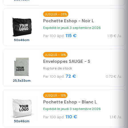
JUSQU'À - 38%
Pochette Eshop - Noir L
Expédié le jeudi 3 septembre 2026
115 €
Par 100 àpd.
1.15 € /u.
50x46cm
JUSQU'À - 18%
Enveloppes SAUGE - S
Rupture de stock
72 €
Par 100 àpd.
0.72 € /u.
25,5x33cm
JUSQU'À - 18%
Pochette Eshop - Blanc L
Expédié le jeudi 3 septembre 2026
110 €
Par 100 àpd.
1.1 € /u.
50x46cm