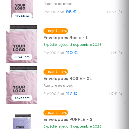
Rupture de stock
96 €
Par 100 àpd.
0.96 € /u.
32x41cm
JUSQU'À - 18%
Enveloppes Rosie - L
Expédié le jeudi 3 septembre 2026
110 €
Par 100 àpd.
1.1 € /u.
38x48cm
JUSQU'À - 18%
Enveloppes ROSIE - XL
Rupture de stock
117 €
Par 100 àpd.
1.17 € /u.
45x55cm
JUSQU'À - 18%
Enveloppes PURPLE - S
Expédié le jeudi 3 septembre 2026