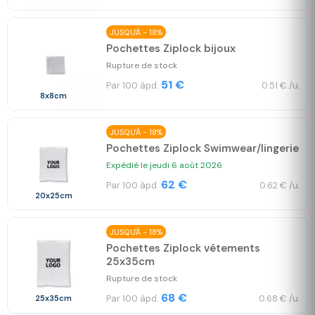
JUSQU'À - 18%
Pochettes Ziplock bijoux
Rupture de stock
51 €
Par 100 àpd.
0.51 € /u.
8x8cm
JUSQU'À - 18%
Pochettes Ziplock Swimwear/lingerie
Expédié le jeudi 6 août 2026
62 €
Par 100 àpd.
0.62 € /u.
20x25cm
JUSQU'À - 18%
Pochettes Ziplock vêtements
25x35cm
Rupture de stock
68 €
Par 100 àpd.
0.68 € /u.
25x35cm