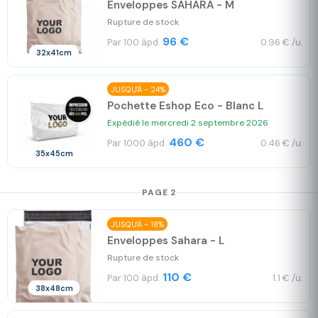
Enveloppes SAHARA - M
Rupture de stock
96 €
Par 100 àpd.
0.96 € /u.
32x41cm
JUSQU'À - 24%
Pochette Eshop Eco - Blanc L
Expédié le mercredi 2 septembre 2026
460 €
Par 1000 àpd.
0.46 € /u.
35x45cm
PAGE 2
JUSQU'À - 18%
Enveloppes Sahara - L
Rupture de stock
110 €
Par 100 àpd.
1.1 € /u.
38x48cm