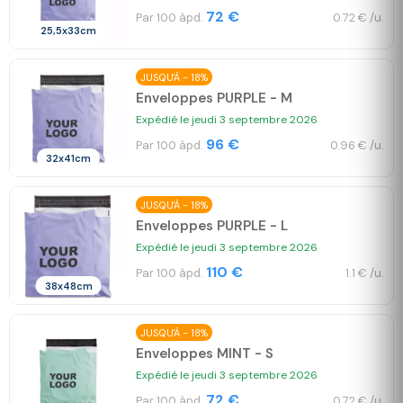
72 €
Par 100 àpd.
0.72 € /u.
25,5x33cm
JUSQU'À - 18%
Enveloppes PURPLE - M
Expédié le jeudi 3 septembre 2026
96 €
Par 100 àpd.
0.96 € /u.
32x41cm
JUSQU'À - 18%
Enveloppes PURPLE - L
Expédié le jeudi 3 septembre 2026
110 €
Par 100 àpd.
1.1 € /u.
38x48cm
JUSQU'À - 18%
Enveloppes MINT - S
Expédié le jeudi 3 septembre 2026
72 €
Par 100 àpd.
0.72 € /u.