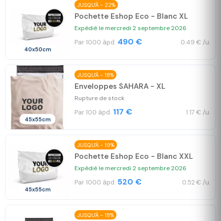
JUSQU'À - 22%
Pochette Eshop Eco - Blanc XL
Expédié le mercredi 2 septembre 2026
490 €
Par 1000 àpd.
0.49 € /u.
40x50cm
JUSQU'À - 18%
Enveloppes SAHARA - XL
Rupture de stock
117 €
Par 100 àpd.
1.17 € /u.
45x55cm
JUSQU'À - 19%
Pochette Eshop Eco - Blanc XXL
Expédié le mercredi 2 septembre 2026
520 €
Par 1000 àpd.
0.52 € /u.
45x55cm
JUSQU'À - 18%