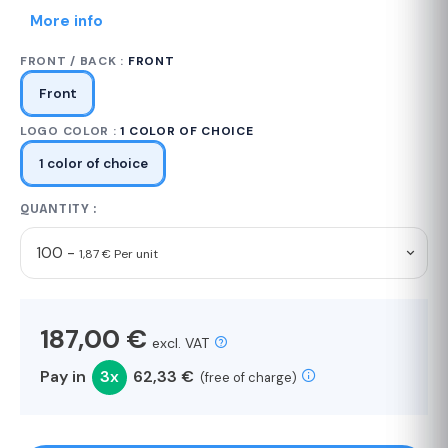
More info
FRONT / BACK :
FRONT
Front
LOGO COLOR :
1 COLOR OF CHOICE
1 color of choice
QUANTITY :
100 -
1,87 € Per unit
187,00 €
excl. VAT
Pay in
3x
62,33 €
(free of charge)