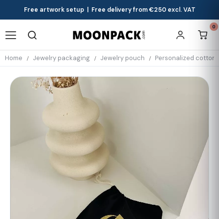
Free artwork setup | Free delivery from €250 excl. VAT
0
Home
Jewelry packaging
Jewelry pouch
Personalized cotton