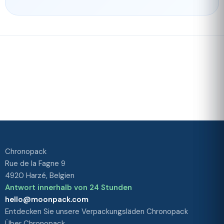
Schnelle
Unser
Lieferung
Treueprogramm
Bewertet mit 4./5 von unseren
Kunden
Ihre
Zufriedenheit
ist unsere
Priorität
Chronopack
Rue de la Fagne 9
4920 Harzé, Belgien
Antwort innerhalb von 24 Stunden
hello@moonpack.com
Entdecken Sie unsere Verpackungsläden Chronopack
Über Chronopack