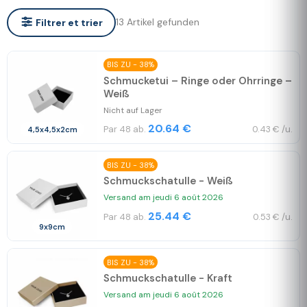
13 Artikel gefunden
Filtrer et trier
BIS ZU - 38%
Schmucketui – Ringe oder Ohrringe –
Weiß
Nicht auf Lager
20.64 €
Par 48 ab.
0.43 € /u.
4,5x4,5x2cm
BIS ZU - 38%
Schmuckschatulle - Weiß
Versand am jeudi 6 août 2026
25.44 €
Par 48 ab.
0.53 € /u.
9x9cm
BIS ZU - 38%
Schmuckschatulle - Kraft
Versand am jeudi 6 août 2026