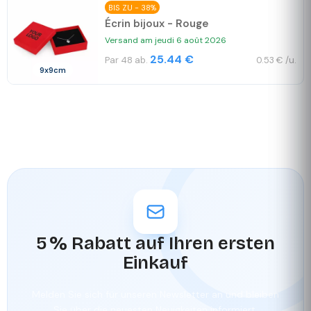
BIS ZU - 38%
Écrin bijoux - Rouge
Versand am jeudi 6 août 2026
25.44 €
Par 48 ab.
0.53 € /u.
9x9cm
5 % Rabatt auf Ihren ersten
Einkauf
Melden Sie sich für unseren Newsletter an und bleiben
Sie über die neuesten Neuigkeiten informiert.