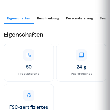
Eigenschaften
Beschreibung
Personalisierung
Bewer
Eigenschaften
50
24 g
Produktbreite
Papierqualität
FSC-zertifiziertes