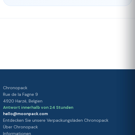
Schnelle
Unser
Lieferung
Treueprogramm
Bewertet mit 4./5 von unseren
Kunden
Ihre
Zufriedenheit
ist unsere
Priorität
Chronopack
Rue de la Fagne 9
4920 Harzé, Belgien
Antwort innerhalb von 24 Stunden
hello@moonpack.com
Entdecken Sie unsere Verpackungsläden Chronopack
Über Chronopack
Informationen