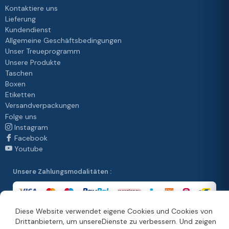
Kontaktiere uns
Lieferung
Kundendienst
Allgemeine Geschäftsbedingungen
Unser Treueprogramm
Unsere Produkte
Taschen
Boxen
Etiketten
Versandverpackungen
Folge uns
Instagram
Facebook
Youtube
Unsere Zahlungsmodalitäten :
Diese Website verwendet eigene Cookies und Cookies von
Drittanbietern, um unsereDienste zu verbessern. Und zeigen
Unsere Vertriebsmethoden :