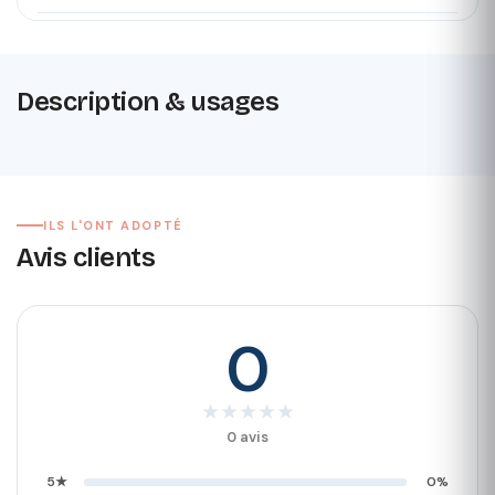
Description & usages
ILS L'ONT ADOPTÉ
Avis clients
0
★
★
★
★
★
0 avis
5★
0%