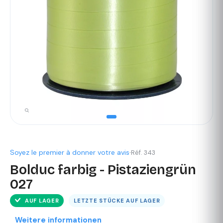
Soyez le premier à donner votre avis
·
Réf. 343
Bolduc farbig - Pistaziengrün
027
AUF LAGER
LETZTE STÜCKE AUF LAGER
Weitere informationen