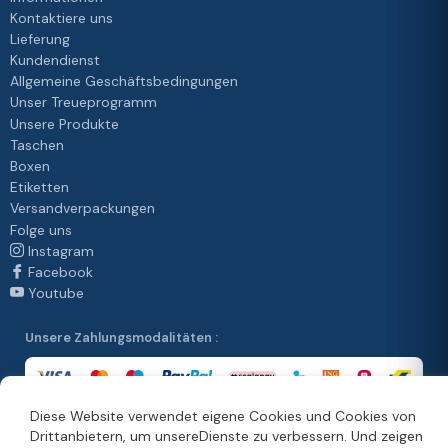
Kontaktiere uns
Lieferung
Kundendienst
Allgemeine Geschäftsbedingungen
Unser Treueprogramm
Unsere Produkte
Taschen
Boxen
Etiketten
Versandverpackungen
Folge uns
Instagram
Facebook
Youtube
Unsere Zahlungsmodalitäten :
Diese Website verwendet eigene Cookies und Cookies von
Drittanbietern, um unsereDienste zu verbessern. Und zeigen
Unsere Vertriebsmethoden :