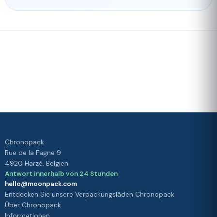
Schnelle
Unser
Lieferung
Treueprogramm
Bewertet mit 4./5 von unseren
Kunden
Ihre
Zufriedenheit
ist unsere
Priorität
Chronopack
Rue de la Fagne 9
4920 Harzé, Belgien
Antwort innerhalb von 24 Stunden
hello@moonpack.com
Entdecken Sie unsere Verpackungsläden Chronopack
Über Chronopack
Informationen