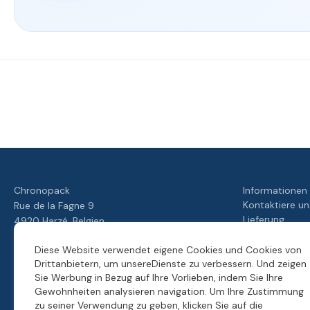
Unser
Ihre
Schnelle
Treueprogramm
Bewertet
Zufriedenheit
Lieferung
mit 4./5
ist unsere
von
Priorität
unseren
Kunden
Chronopack
Informationen
Kontaktiere un
Rue de la Fagne 9
Lieferung
4920 Harzé, Belgien
Kundendienst
Antwort innerhalb von 24 Stunden
Allgemeine Ge
Diese Website verwendet eigene Cookies und Cookies von
hello@moonpack.com
Unser Treuep
Drittanbietern, um unsereDienste zu verbessern. Und zeigen
Entdecken Sie unsere Verpackungsläden
Sie Werbung in Bezug auf Ihre Vorlieben, indem Sie Ihre
Chronopack
Gewohnheiten analysieren navigation. Um Ihre Zustimmung
Über Chronopack
zu seiner Verwendung zu geben, klicken Sie auf die