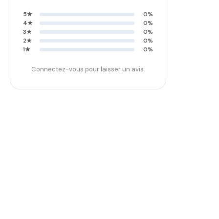
5★
0%
4★
0%
3★
0%
2★
0%
1★
0%
Connectez-vous pour laisser un avis.