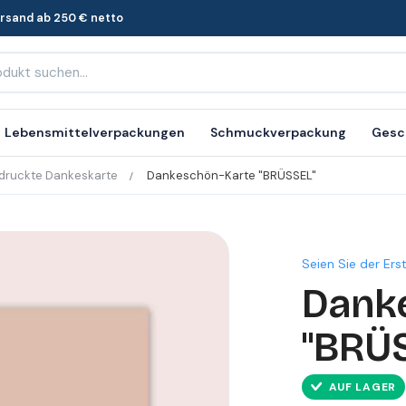
ersand ab 250 € netto
Lebensmittelverpackungen
Schmuckverpackung
Gesc
edruckte Dankeskarte
Dankeschön-Karte "BRÜSSEL"
Seien Sie der Ers
Dank
"BRÜ
AUF LAGER