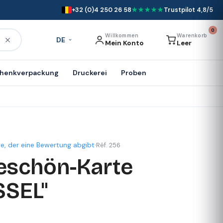
+32 (0)4 250 26 58
★★★★★
Trustpilot 4,8/5
0
Willkommen
Warenkorb
DE
Mein Konto
Leer
henkverpackung
Druckerei
Proben
te, der eine Bewertung abgibt
·
Réf. 256
eschön-Karte
SSEL"