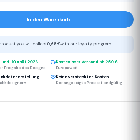
In den Warenkorb
product you will collect
0,68 €
with our loyalty program.
Lundi 10 août 2026
Kostenloser Versand ab 250 €
er Freigabe des Designs
Europaweit
uckdatenerstellung
Keine versteckten Kosten
afikdesignern
Der angezeigte Preis ist endgültig