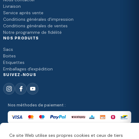
Livraison
Service après vente
Conditions générales d'impression
Conditions générales de ventes
Notre programme de fidélité
NOS PRODUITS
Sacs
Boites
Etiquettes
Emballages d'expédition
SUIVEZ-NOUS
Nos méthodes de paiement :
Ce site Web utilise ses propres cookies et ceux de tiers
Nos méthodes de livraison :