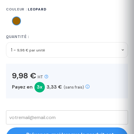
COULEUR :
LEOPARD
QUANTITÉ :
1 -
9,98 € par unité
9,98 €
HT
Payez en
3x
3,33 €
(sans frais)