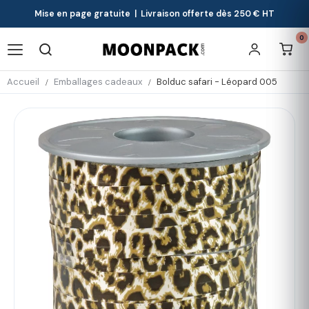
Mise en page gratuite | Livraison offerte dès 250 € HT
0
Accueil
Emballages cadeaux
Bolduc safari - Léopard 005