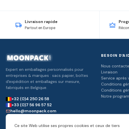
Livraison rapide
Prog
Partout en Europe
Récom
BESOIN D'AI
Nous contacte
Expert en emballages personnalisés pour
Livraison
entreprises & marques : sacs papier, boîtes
Service après 
d'expédition et emballages sur mesure,
Conditions gén
fabriqués en Belgique.
Conditions gé
Notre program
+32 (0)4 250 26 58
+33 (0)7 56 96 57 52
hello@moonpack.com
Réponse sous 24h
Ce site Web utilise ses propres cookies et ceux de tiers
Nos magasins