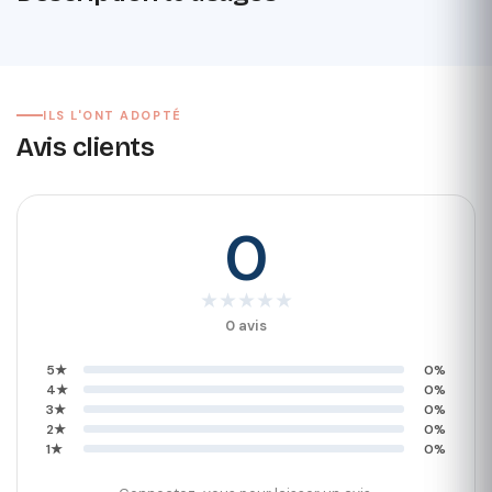
ILS L'ONT ADOPTÉ
Avis clients
0
★
★
★
★
★
0 avis
5★
0%
4★
0%
3★
0%
2★
0%
1★
0%